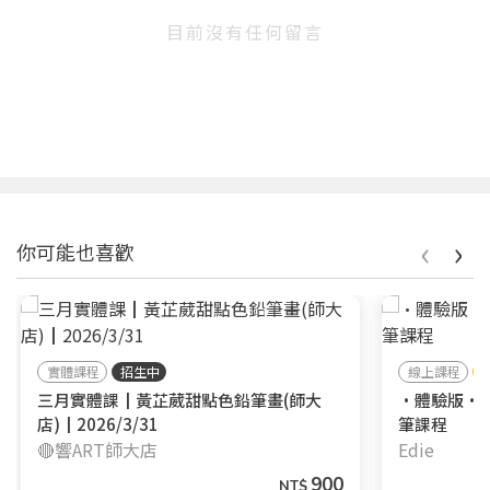
目前沒有任何留言
‹
›
你可能也喜歡
實體課程
招生中
線上課程
三月實體課┃黃芷葳甜點色鉛筆畫(師大
•體驗版•
店)┃2026/3/31
筆課程
🔴響ART師大店
Edie
900
NT$