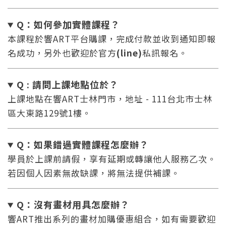
Q：如何參加實體課程？
本課程於響ART平台購課，完成付款並收到通知即報
名成功，另外也歡迎於官方
(line)
私訊報名。
Q : 請問上課地點位於？
上課地點在響ART士林門市，地址 - 111台北市士林
區大東路129號1樓。
Q：如果錯過實體課程怎麼辦
？
學員於上課前請假，享有延期或轉讓他人服務乙次。
若因個人因素無故缺課，將無法提供補課。
Q：沒有畫材用具怎麼辦
？
響ART推出系列的畫材加購優惠組合，如有需要歡迎