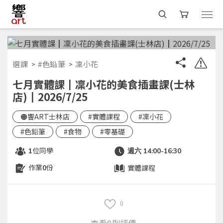
選課
#色鉛筆
凜小花
七月實體課┃凜小花的美食插畫課(士林
店)┃2026/7/25
🟠響ART士林店
#實體課程
#凜小花
#色鉛筆
#食物
#零基礎
位同學
1
週六 14:00-16:30
作業
份
實體課程
0
0
查看0則評價