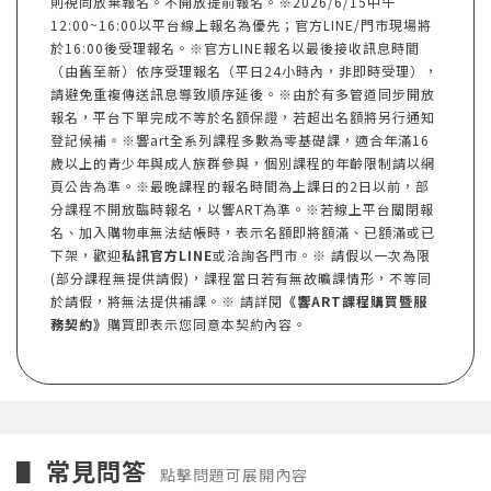
則視同放棄報名。不開放提前報名。※2026/6/15中午
12:00~16:00以平台線上報名為優先；官方LINE/門市現場將
於16:00後受理報名。※官方LINE報名以最後接收訊息時間
（由舊至新）依序受理報名（平日24小時內，非即時受理），
請避免重複傳送訊息導致順序延後。※由於有多管道同步開放
報名，平台下單完成不等於名額保證，若超出名額將另行通知
登記候補。※響art全系列課程多數為零基礎課，適合年滿16
歲以上的青少年與成人族群參與，個別課程的年齡限制請以網
頁公告為準。※最晚課程的報名時間為上課日的2日以前，部
分課程不開放臨時報名，以響ART為準。※若線上平台關閉報
名、加入購物車無法結帳時，表示名額即將額滿、已額滿或已
下架，歡迎
私訊官方LINE
或洽詢各門市。※ 請假以一次為限
(部分課程無提供請假)，課程當日若有無故曠課情形，不等同
於請假，將無法提供補課。※ 請詳閱
《響ART課程購買暨服
務契約》
購買即表示您同意本契約內容。
常見問答
▋
點擊問題可展開內容