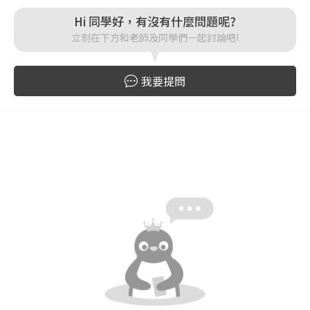
Hi 同學好，有沒有什麼問題呢?
登入
立刻在下方和老師及同學們一起討論吧!
忘記密碼
註冊
我要提問
按下註冊即代表你同意我們的
使用者條款
與
隱私權政
策
。