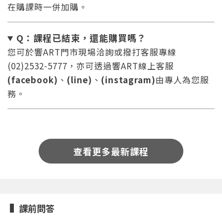
在購課時一併加購。
Q：課程已結束，還能
購買嗎？
您可於響ART門市現場洽詢或撥打客服專線
(02)2532-5777，亦可透過響ART線上客服
(facebook)
、
(line)
、
(instagram)
由專人為您服
您將收到一封Email，請依照信件中的指示重新登
系統偵測到您的帳號重複登入，
點擊下方「確定」將前一位使用者強制登出。
入。
務。
確定
重設密碼
取消
查看更多最新課程
或
或
課前問答