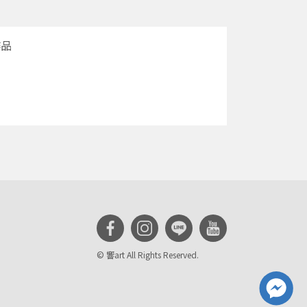
作品
© 響art All Rights Reserved.