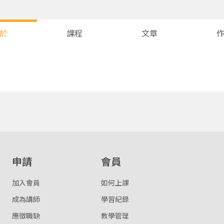
於
課程
文章
您將收到一封Email，請依照信件中的指示重新登入。
系統偵測到您的帳號重複登入，
點擊下方「確定」將前一位使用者強制登出。
確定
重設密碼
取消
申請
會員
或
或
加入會員
如何上課
成為講師
學習紀錄
應徵職缺
教學管理