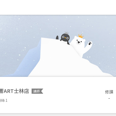
響ART士林店
修課
講師
-
絲 1