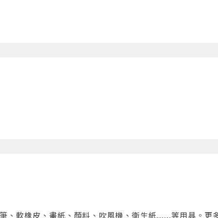
？
筆、軟橡皮、畫紙、顏料、吹風機、衛生紙......等用具。