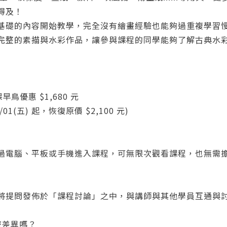
得及！
基礎的內容開始教學，完全沒有繪畫經驗也能夠過重複學習
完整的素描與水彩作品，讓參與課程的同學能夠了解古典水
課早鳥優惠 $1,680 元
10/01(五) 起，恢復原價 $2,100 元)
您將收到一封Email，請依照信件中的指示重新登入。
系統偵測到您的帳號重複登入，
點擊下方「確定」將前一位使用者強制登出。
過電腦、平板或手機進入課程，可無限次觀看課程，也無需
確定
重設密碼
取消
將提問發佈於「課程討論」之中，與講師與其他學員互通與
或
或
麼差異嗎？