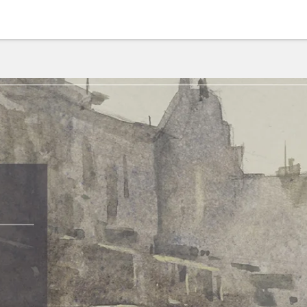
｜宋愷庭古典繪畫課
#水彩
#素描
#繪畫
#古典繪畫
#
作業
份
線上課程
3
NT$ 2,100
加入購物車