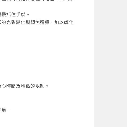
09:39
慢慢抓住手感。
彩的光影變化與顏色選擇，加以轉化
擔心時間及地點的限制。
討論。