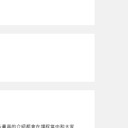
09:22
06:08
11:09
08:07
11:01
09:26
08:14
13:01
更多畫具的介紹都會在課程當中和大家
18:24