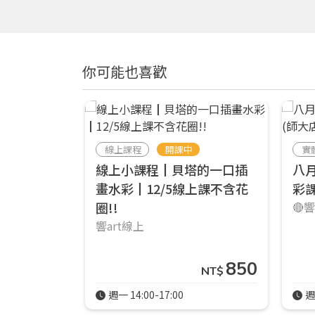
你可能也喜歡
線上課程
開課中
實
線上小課程┃貝塔的一口插
八
畫水彩┃12/5線上課不含花
彩課
圈!!
🔴
響art線上
850
NT$
週一 14:00-17:00
週