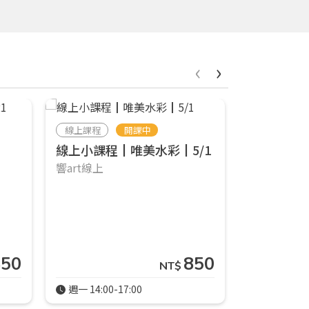
‹
›
線上課程
開課中
線上課程
線上小課程┃唯美水彩┃5/1
優雅鳥兒
響art線上
繪畫教室
詹晴棻
850
850
NT$
週一 14:00-17:00
1小時30分