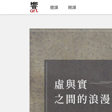
選課
開課
選課
#水彩
宋愷庭
虛與實之間的浪漫
開課中
宋愷庭
#線上學習
位同學
70
3小時02分鐘
12
查看0則評價