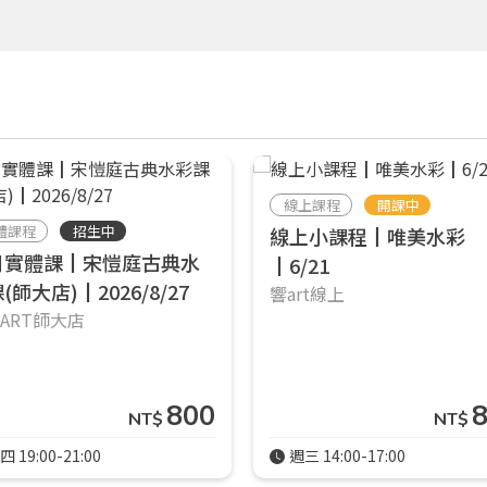
線上課程
開課中
體課程
招生中
線上小課程┃唯美水彩
月實體課┃宋愷庭古典水
┃6/21
(師大店)┃2026/8/27
響art線上
響ART師大店
800
NT$
NT$
四 19:00-21:00
週三 14:00-17:00