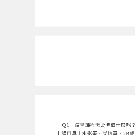
定造型
免費試看
明暗
細節加工
細節強化
單元5
基礎水彩 - 街景
街景構圖
街景定稿
第一層亮色
第二層明灰度
｜Ｑ1｜這堂課程需要準備什麼呢
上課用具｜水彩筆、炭精筆、2B鉛
第三層暗色