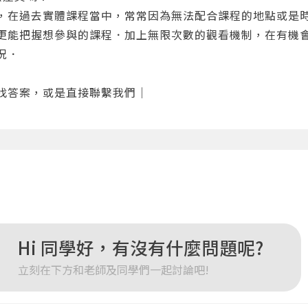
，在過去實體課程當中，常常因為無法配合課程的地點或是
更能把握想參與的課程．加上無限次數的觀看機制，在有機
況．
登入
找答案，或是直接
聯繫我們
｜
忘記密碼
註冊
按下註冊即代表你同意我們的
使用者條款
與
隱私權政策
。
Hi 同學好，有沒有什麼問題呢?
立刻在下方和老師及同學們一起討論吧!