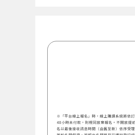
※「平台線上報名」時，線上購課系統將依訂
48小時未付款，則視同放棄報名。不開放提前報名。
名以最後接收訊息時間（由舊至新）依序受理
等於名額保證，若超出名額將另行通知登記候