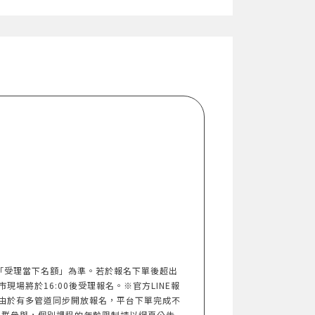
以「受理當下名額」為準。若於報名下單後超出
市現場將於16:00後受理報名。※官方LINE報
由於有多管道同步開放報名，平台下單完成不
族群參與，個別課程的年齡限制請以網頁公告