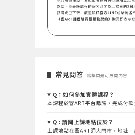
為準。※最晚課程的報名時間為上課日的2日
額滿或已下架，歡迎
私訊官方LINE
或洽詢各
《響ART課程購買暨服務契約》
購買即表示
常見問答
▋
點擊問題可展開內容
Q：如何參加實體課程？
本課程於響ART平台購課，完成付
Q : 請問上課地點位於？
上課地點在響ART師大門市，地址 -