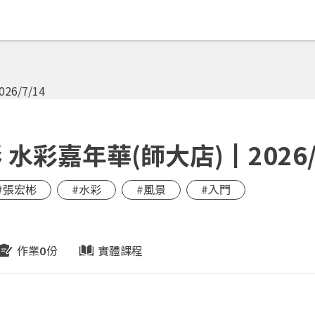
彩嘉年華(師大店)┃2026/7
#張宏彬
#水彩
#風景
#入門
作業
份
實體課程
0