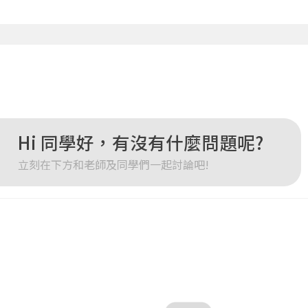
您將收到一封Email，請依照信件中的指示重新登入。
系統偵測到您的帳號重複登入，
點擊下方「確定」將前一位使用者強制登出。
確定
重設密碼
取消
或
或
Hi 同學好，有沒有什麼問題呢?
立刻在下方和老師及同學們一起討論吧!
登入
忘記密碼
註冊
按下註冊即代表你同意我們的
使用者條款
與
隱私權政策
。