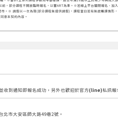
以前，部分課程不開放臨時報名，以響ART為準。※若線上平台關閉報名、加
門市。※ 請假以一次為限(部分課程無提供請假)，課程當日若有無故曠課情形
您同意本契約內容。
款並收到通知即報名成功，另外也歡迎於官方
(line)
私訊報
 台北市大安區師大路49巷2號。