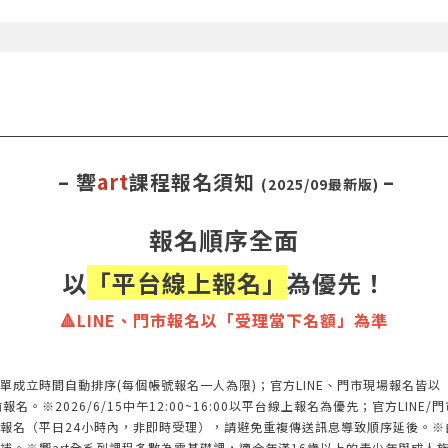
– 響
art
課程報名須知
–
(2025/09最新版)
報名順序全面
以
「平台線上報名」
為優先！
🔺LINE、門市報名以「受理當下名額」為準
單成立時間自動排序(每個帳號報名一人為限)；官方LINE、門市現場報名皆
※2026/6/15中午12:00~16:00以平台線上報名為優先；官方LINE/門
報名（平日24小時內，非即時受理），請避免重複傳送訊息導致順序延後。※
補。※響art全系列課程多數為零基礎課，適合年滿16歲以上的青少年與成人