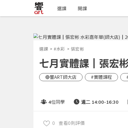
選課
開課
選課
#水彩
張宏彬
七月實體課┃張宏彬 水
🔴響ART師大店
#實體課程
位同學
4
週二 14:00-16:30
0
查看0則評價