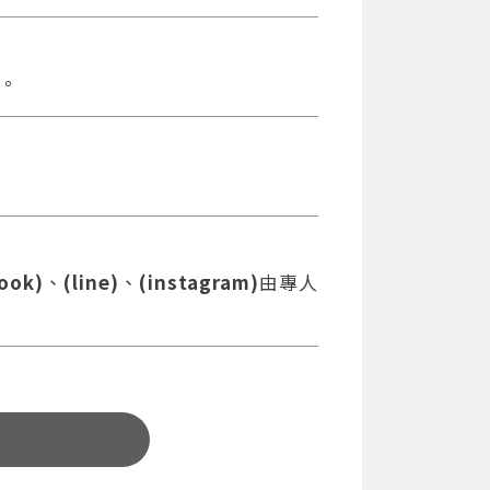
。
ook)
、
(line)
、
(instagram)
由專人