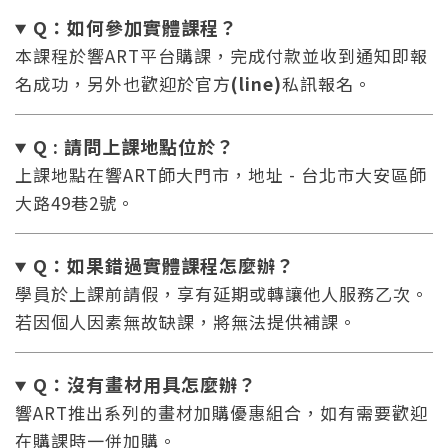
Q：如何參加實體課程？
本課程於響ART平台購課，完成付款並收到通知即報
名成功，另外也歡迎於官方
(line)
私訊報名。
Q : 請問上課地點位於？
上課地點在響ART師大門市，地址 - 台北市大安區師
大路49巷2號。
Q：如果錯過實體課程怎麼辦
？
學員於上課前請假，享有延期或轉讓他人服務乙次。
若因個人因素無故缺課，將無法提供補課。
Q：沒有畫材用具怎麼辦
？
響ART推出系列的畫材加購優惠組合，如有需要歡迎
在購課時一併加購。