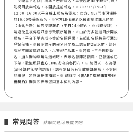
「受理當下名額」為準。若於報名下單後超出48小時未付款，
則視同放棄報名。不開放提前報名。※2025/5/15中午
12:00~16:00以平台線上報名為優先；官方LINE/門市現場將
於16:00後受理報名。※官方LINE報名以最後接收訊息時間
（由舊至新）依序受理報名（平日24小時內，非即時受理），
請避免重複傳送訊息導致順序延後。※由於有多管道同步開放
報名，平台下單完成不等於名額保證，若超出名額將另行通知
登記候補。※最晚課程的報名時間為上課日的2日以前，部分
課程不開放臨時報名，以響ART為準。※若線上平台關閉報
名、加入購物車無法結帳時，表示名額即將額滿、已額滿或已
下架，歡迎
私訊官方LINE
或洽詢各門市。※ 請假以一次為限
(部分課程無提供請假)，課程當日若有無故曠課情形，不等同
於請假，將無法提供補課。※ 請詳閱
《響ART課程購買暨服
務契約》
購買即表示您同意本契約內容。
常見問答
▋
點擊問題可展開內容