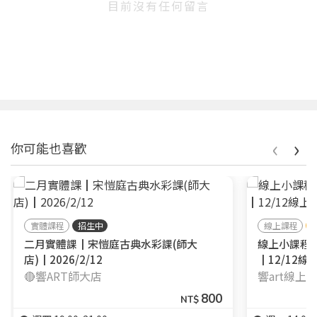
目前沒有任何留言
‹
›
你可能也喜歡
實體課程
招生中
線上課程
二月實體課┃宋愷庭古典水彩課(師大
線上小課程
店)┃2026/2/12
┃12/12線
🔴響ART師大店
響art線上
800
NT$