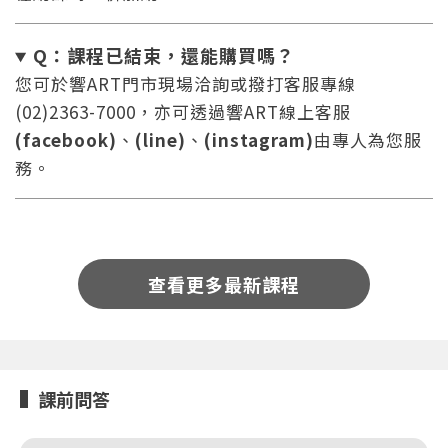
Q：課程已結束，還能
購買嗎？
您可於響ART門市現場洽詢或撥打客服專線
(02)2363-7000，亦可透過響ART線上客服
(facebook)
、
(line)
、
(instagram)
由專人為您服
務。
您將收到一封Email，請依照信件中的指示重新登
系統偵測到您的帳號重複登入，
點擊下方「確定」將前一位使用者強制登出。
入。
確定
查看更多最新課程
重設密碼
取消
或
或
課前問答