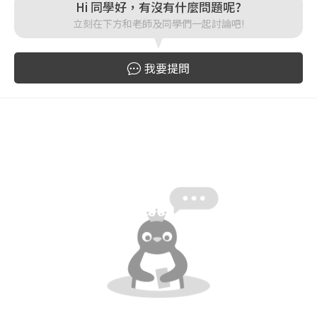
Hi 同學好，有沒有什麼問題呢?
立刻在下方和老師及同學們一起討論吧!
登入
我要提問
忘記密碼
註冊
按下註冊即代表你同意我們的
使用者條款
與
隱私權政
策
。