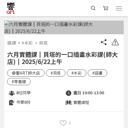
選課
#水彩
貝塔
六月實體課┃貝塔的一口插畫水彩課(師大
店)┃2025/6/22上午
🔴響ART師大店
#貝塔
#水彩
#插畫
#零基礎
位同學
8
週日 10:00-13:00
作業
份
實體課程
0
0