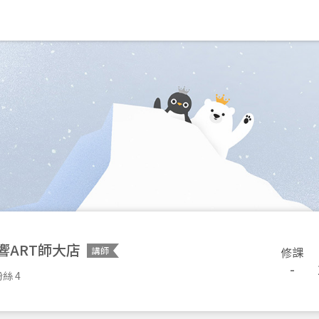
響ART師大店
修課
講師
-
絲 4