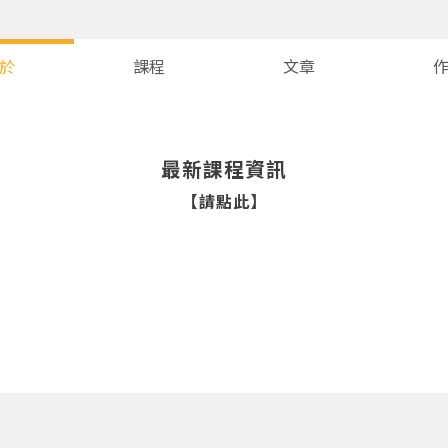
於
課程
文章
最新課程資訊
【請點此】
您將收到一封Email，請依照信件中的指示重新登入。
系統偵測到您的帳號重複登入，
點擊下方「確定」將前一位使用者強制登出。
確定
重設密碼
取消
或
或