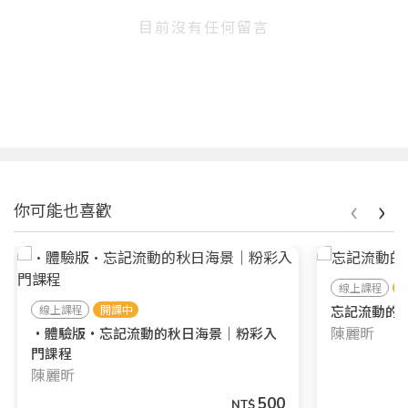
目前沒有任何留言
‹
›
你可能也喜歡
線上課程
線上課程
開課中
忘記流動的
陳麗昕
•體驗版•忘記流動的秋日海景｜粉彩入
門課程
陳麗昕
500
NT$