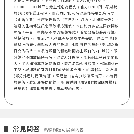
則視同放棄報名。不開放提前報名。※2026/6/15中午
12:00~16:00以平台線上報名為優先；官方LINE/門市現場將
於16:00後受理報名。※官方LINE報名以最後接收訊息時間
（由舊至新）依序受理報名（平日24小時內，非即時受理），
請避免重複傳送訊息導致順序延後。※由於有多管道同步開放
報名，平台下單完成不等於名額保證，若超出名額將另行通知
登記候補。※響art全系列課程多數為零基礎課，適合年滿16
歲以上的青少年與成人族群參與，個別課程的年齡限制請以網
頁公告為準。※最晚課程的報名時間為上課日的2日以前，部
分課程不開放臨時報名，以響ART為準。※若線上平台關閉報
名、加入購物車無法結帳時，表示名額即將額滿、已額滿或已
下架，歡迎
私訊官方LINE
或洽詢各門市。※ 請假以一次為限
(部分課程無提供請假)，課程當日若有無故曠課情形，不等同
於請假，將無法提供補課。※ 請詳閱
《響ART課程購買暨服
務契約》
購買即表示您同意本契約內容。
常見問答
▋
點擊問題可展開內容