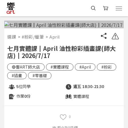
選課
#粉彩/蠟筆
April
七月實體課┃April 油性粉彩插畫課(師大
店)┃2026/7/17
🔴響ART師大店
#實體課程
#April
#粉彩
#插畫
#零基礎
位同學
5
週五 18:30-21:30
作業
份
實體課程
0
0
查看0則評價