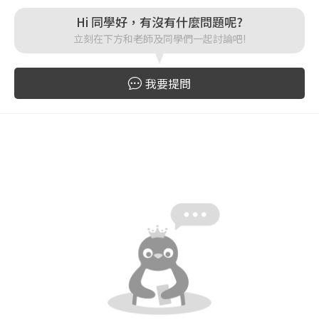
Hi 同學好，有沒有什麼問題呢?
立刻在下方和老師及同學們一起討論吧!
登入
忘記密碼
我要提問
註冊
按下註冊即代表你同意我們的
使用者條款
與
隱私權政
策
。