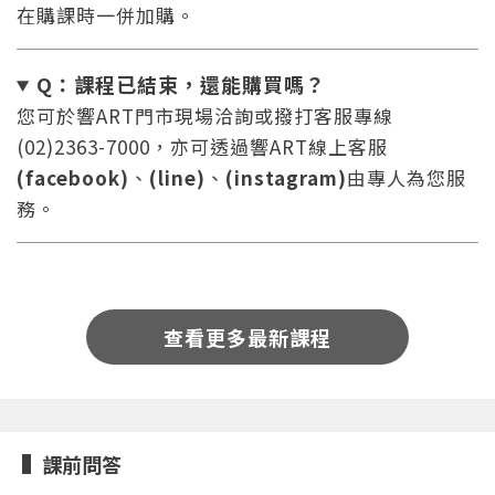
在購課時一併加購。
Q：課程已結束，還能
購買嗎？
您可於響ART門市現場洽詢或撥打客服專線
(02)2363-7000，亦可透過響ART線上客服
(facebook)
、
(line)
、
(instagram)
由專人為您服
務。
您將收到一封Email，請依照信件中的指示重新登
系統偵測到您的帳號重複登入，
點擊下方「確定」將前一位使用者強制登出。
入。
確定
查看更多最新課程
重設密碼
取消
或
或
課前問答