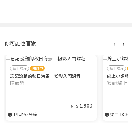
‹
›
你可能也喜歡
線上課程
開課中
線上課程
忘記流動的秋日海景｜粉彩入門課程
線上小課程┃
陳麗昕
響art線上
1,900
NT$
1小時55分鐘
週二 18:30-