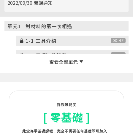
2022/09/30 開課通知
單元1
對材料的第一次相遇
1-1 工具介紹
00:47
1-2 何謂油性粉彩
03:03
1-3 乾畫與濕畫的差異
01:41
單元2
踏進油性粉彩世界的第一步
2-1 各粉彩品牌間的差異
01:23
課程難易度
[ 零基礎 ]
2-2 基底材料的選擇
02:04
2-3 其他輔助工具的使用
01:35
此堂為零基礎課程，完全不需要任何基礎即可加入！