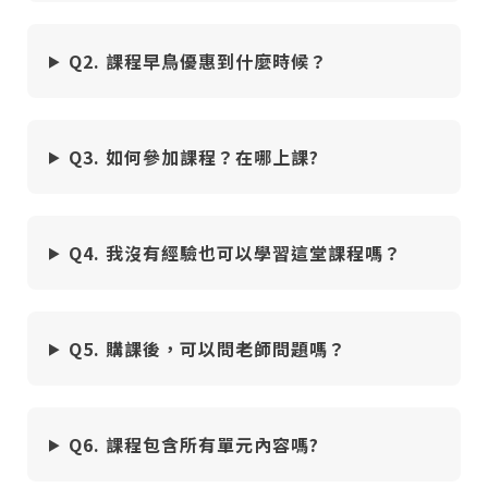
5-2 賓士貓明暗
11:35
Q2. 課程早鳥優惠到什麼時候？
5-3 賓士貓塗抹技法
05:40
5-4 賓士貓細節
31:42
Q3. 如何參加課程？在哪上課?
5-5 校正與眼睛高光
23:25
單元6
世上喵咪千百種─重量橘
Q4. 我沒有經驗也可以學習這堂課程嗎？
6-1 陰影上色
18:13
6-2 亮部上色
Q5. 購課後，可以問老師問題嗎？
15:22
6-3 細節與眼睛高光
您將收到一封Email，請依照信件中的指示重新登
系統偵測到您的帳號重複登入，
44:01
點擊下方「確定」將前一位使用者強制登出。
入。
Q6. 課程包含所有單元內容嗎?
確定