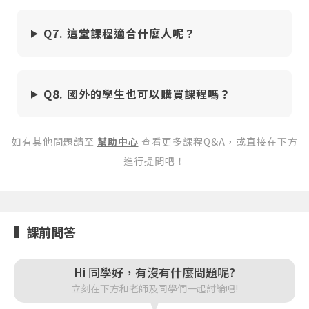
重設密碼
取消
Q7. 這堂課程適合什麼人呢？
或
或
Q8. 國外的學生也可以購買課程嗎？
如有其他問題請至
幫助中心
查看更多課程Q&A，或直接在下方
進行提問吧！
登入
忘記密碼
註冊
課前問答
按下註冊即代表你同意我們的
使用者條款
與
隱私權政
策
。
Hi 同學好，有沒有什麼問題呢?
立刻在下方和老師及同學們一起討論吧!