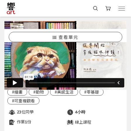
查看單元
選課
#粉彩/蠟筆
粉彩課程
從零開始掌握貓咪神韻｜油性粉彩技法課
程
開課中
胡朝聰
#線上學習
#粉彩
#繪畫
#動物
#美感生活
#零基礎
#可重複觀看
位同學
23
4小時
作業
份
線上課程
1