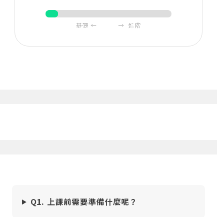
單元3
掌握繪製基礎，為成功打下底子
基礎 ← → 進階
3-1 各種筆法練習
02:24
3-2 塗抹刮疊混
05:26
單元4
一切從輪廓開始
4-1 初步透視理解
07:42
4-2 打稿時長短線的利用
28:53
4-3 再度認識對象取其黑白灰
06:54
單元5
世上喵咪千百種─賓士貓黑嚕嚕
Q1. 上課前需要準備什麼呢？
5-1 賓士貓上色
28:13