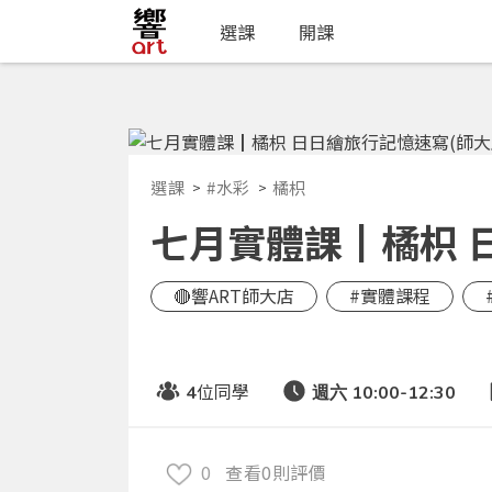
選課
開課
選課
#水彩
橘枳
七月實體課┃橘枳 日
🔴響ART師大店
#實體課程
位同學
4
週六 10:00-12:30
0
查看0則評價