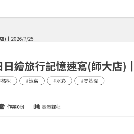
日繪旅行記憶速寫(師大店)┃20
#橘枳
#速寫
#水彩
#零基礎
作業
份
實體課程
0