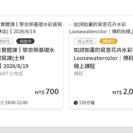
體課程
招生中
線上課程
開課中
月實體課┃黎忠榮基礎水
如詩如畫的寫意花卉水彩
速寫課(士林
Loosewatercolor｜傳
2026/8/19
線上課程
響ART士林店
傳莉
700
2,
NT$
NT$
三 19:00-21:00
120分鐘