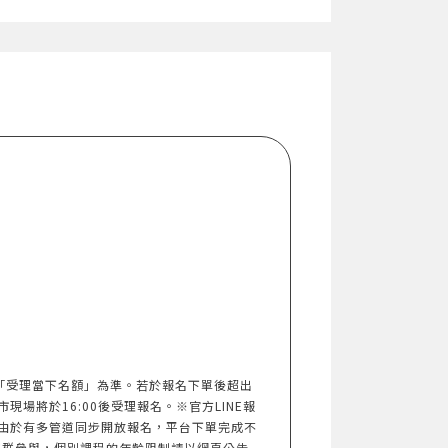
以「受理當下名額」為準。若於報名下單後超出
市現場將於16:00後受理報名。※官方LINE報
由於有多管道同步開放報名，平台下單完成不
族群參與，個別課程的年齡限制請以網頁公告