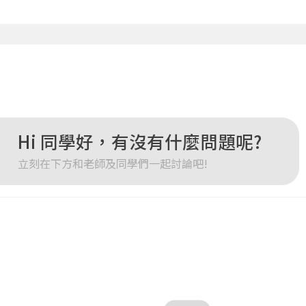
點擊下方「確定」將前一位使用者強制登出。
確定
重設密碼
取消
或
或
Hi 同學好，有沒有什麼問題呢?
立刻在下方和老師及同學們一起討論吧!
登入
忘記密碼
註冊
按下註冊即代表你同意我們的
使用者條款
與
隱私權政策
。