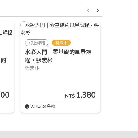
‹
›
線上課程
開課中
線上課程
水彩入門｜零基礎的風景課
線上小課
莉的
程•張宏彬
畫水彩┃10
張宏彬
響art線上
000
1,380
NT$
2小時34分鐘
週一 14:00-