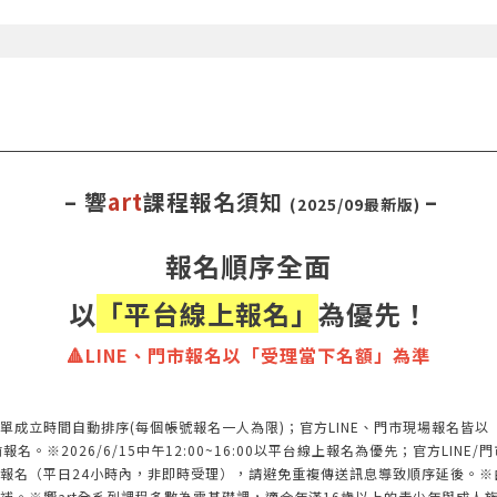
– 響
art
課程報名須知
–
(2025/09最新版)
報名順序全面
以
「平台線上報名」
為優先！
🔺LINE、門市報名以「受理當下名額」為準
單成立時間自動排序(每個帳號報名一人為限)；官方LINE、門市現場報名皆
※2026/6/15中午12:00~16:00以平台線上報名為優先；官方LINE/門
報名（平日24小時內，非即時受理），請避免重複傳送訊息導致順序延後。※
補。※響art全系列課程多數為零基礎課，適合年滿16歲以上的青少年與成人