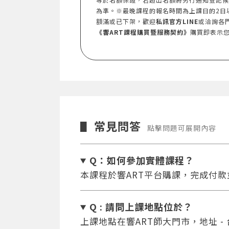
為準。※最晚課程的報名時間為上課日的2日
額滿或已下架，歡迎
私訊官方LINE
或洽詢各
《響ART課程購買暨服務契約》
購買即表示
常見問答
▋
點擊問題可展開內容
Q：如何參加實體課程？
本課程於響ART平台購課，完成付
Q : 請問上課地點位於？
上課地點在響ART師大門市，地址 -