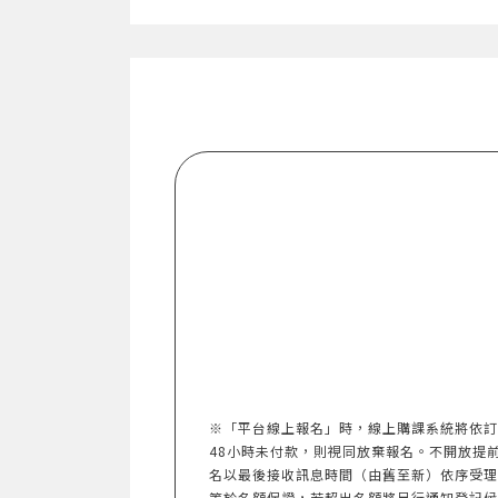
※「平台線上報名」時，線上購課系統將依訂
48小時未付款，則視同放棄報名。不開放提前報名。
名以最後接收訊息時間（由舊至新）依序受理
等於名額保證，若超出名額將另行通知登記候