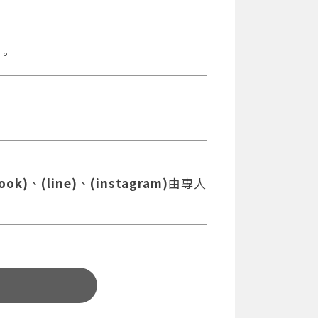
。
ook)
、
(line)
、
(instagram)
由專人