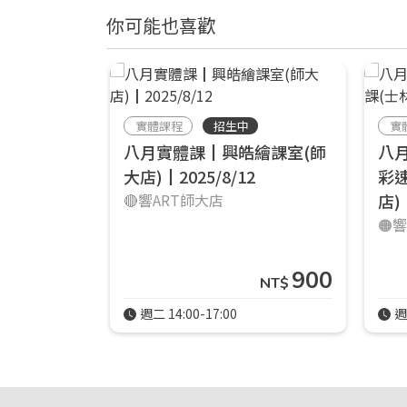
你可能也喜歡
實體課程
招生中
實
八月實體課┃興皓繪課室(師
八
大店)┃2025/8/12
彩
🔴響ART師大店
店)┃
🟠
900
NT$
週二 14:00-17:00
週