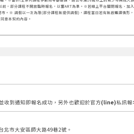
以前，部分課程不開放臨時報名，以響ART為準。※若線上平台關閉報名、加
門市。※ 請假以一次為限(部分課程無提供請假)，課程當日若有無故曠課情形
您同意本契約內容。
款並收到通知即報名成功，另外也歡迎於官方
(line)
私訊報
 台北市大安區師大路49巷2號。