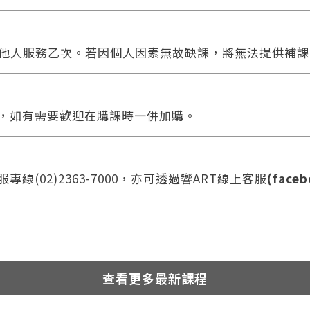
他人服務乙次。若因個人因素無故缺課，將無法提供補課
合，如有需要歡迎在購課時一併加購。
線(02)2363-7000，亦可透過響ART線上客服
(faceb
查看更多最新課程
您將收到一封Email，請依照信件中的指示重新登入。
系統偵測到您的帳號重複登入，