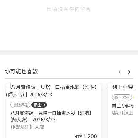
目前沒有任何留言
‹
›
你可能也喜歡
線上課程
實體課程
招生中
線上小課程┃
響art線上
八月實體課┃貝塔一口插畫水彩【進階】
(師大店)┃2026/8/23
🔴響ART師大店
1,200
NT$