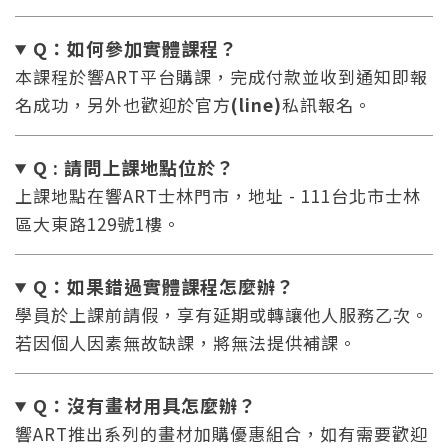
Q：如何參加實體課程？
本課程於響ART平台購課，完成付款並收到通知即報
名成功，另外也歡迎於官方
(line)
私訊報名。
Q : 請問上課地點位於？
上課地點在響ART士林門市，地址 - 111台北市士林
區大東路129號1樓。
Q：如果錯過實體課程怎麼辦
？
學員於上課前請假，享有延期或轉讓他人服務乙次。
若因個人因素無故缺課，將無法提供補課。
Q：沒有畫材用具怎麼辦
？
響ART推出系列的畫材加購優惠組合，如有需要歡迎