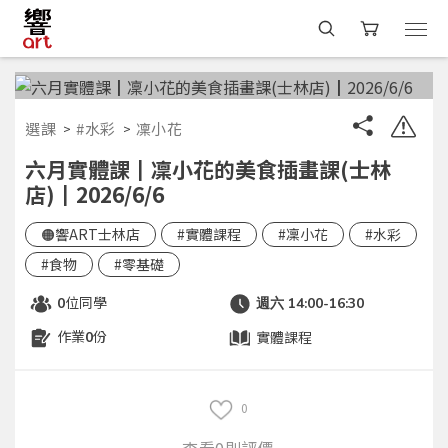
選課
#水彩
凜小花
六月實體課┃凜小花的美食插畫課(士林
店)┃2026/6/6
🟠響ART士林店
#實體課程
#凜小花
#水彩
#食物
#零基礎
位同學
0
週六 14:00-16:30
作業
份
實體課程
0
0
查看0則評價