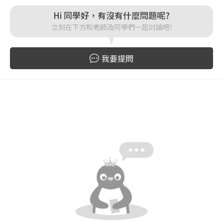
Hi 同學好，有沒有什麼問題呢?
登入
立刻在下方和老師及同學們一起討論吧!
忘記密碼
註冊
我要提問
按下註冊即代表你同意我們的
使用者條款
與
隱私權政
策
。