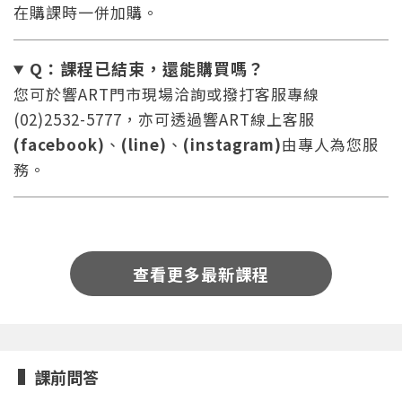
在購課時一併加購。
Q：課程已結束，還能
購買嗎？
您可於響ART門市現場洽詢或撥打客服專線
(02)2532-5777，亦可透過響ART線上客服
(facebook)
、
(line)
、
(instagram)
由專人為您服
您將收到一封Email，請依照信件中的指示重新登
系統偵測到您的帳號重複登入，
點擊下方「確定」將前一位使用者強制登出。
入。
務。
確定
重設密碼
取消
查看更多最新課程
或
或
課前問答