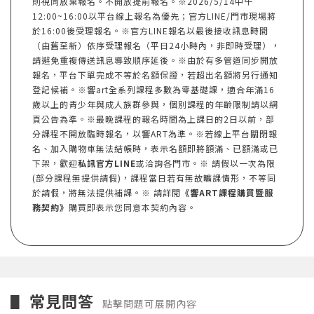
則視同放棄報名。不開放提前報名。※2026/5/14中午
12:00~16:00以平台線上報名為優先；官方LINE/門市現場將
於16:00後受理報名。※官方LINE報名以最後接收訊息時間
（由舊至新）依序受理報名（平日24小時內，非即時受理），
請避免重複傳送訊息導致順序延後。※由於有多管道同步開放
報名，平台下單完成不等於名額保證，若超出名額將另行通知
登記候補。※響art全系列課程多數為零基礎課，適合年滿16
歲以上的青少年與成人族群參與，個別課程的年齡限制請以網
頁公告為準。※最晚課程的報名時間為上課日的2日以前，部
分課程不開放臨時報名，以響ART為準。※若線上平台關閉報
名、加入購物車無法結帳時，表示名額即將額滿、已額滿或已
下架，歡迎
私訊官方LINE
或洽詢各門市。※ 請假以一次為限
(部分課程無提供請假)，課程當日若有無故曠課情形，不等同
於請假，將無法提供補課。※ 請詳閱
《響ART課程購買暨服
務契約》
購買即表示您同意本契約內容。
常見問答
▋
點擊問題可展開內容