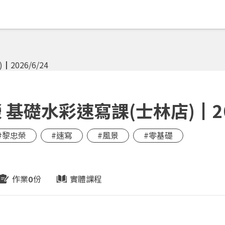
基礎水彩速寫課(士林店)┃202
#黎忠榮
#速寫
#風景
#零基礎
作業
份
實體課程
0