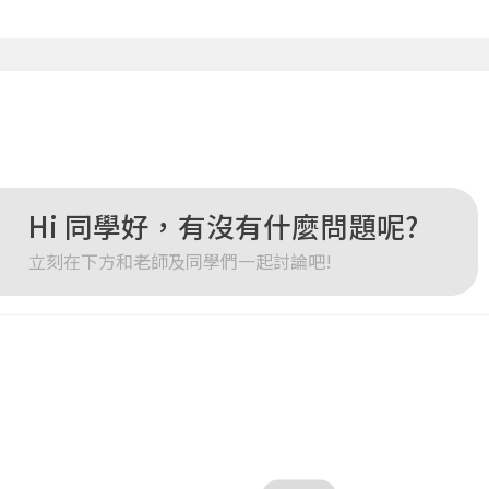
點擊下方「確定」將前一位使用者強制登出。
確定
重設密碼
取消
或
或
Hi 同學好，有沒有什麼問題呢?
立刻在下方和老師及同學們一起討論吧!
登入
忘記密碼
註冊
按下註冊即代表你同意我們的
使用者條款
與
隱私權政策
。