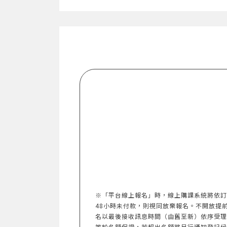
※「平台線上報名」時，線上購課系統將依訂
48小時未付款，則視同放棄報名。不開放提前報名。
名以最後接收訊息時間（由舊至新）依序受理
等於名額保證，若超出名額將另行通知登記候