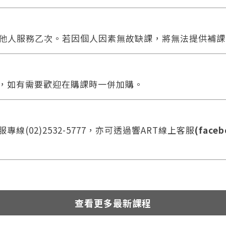
他人服務乙次。若因個人因素無故缺課，將無法提供補課
合，如有需要歡迎在購課時一併加購。
線(02)2532-5777，亦可透過響ART線上客服
(faceb
查看更多最新課程
您將收到一封Email，請依照信件中的指示重新登入。
系統偵測到您的帳號重複登入，