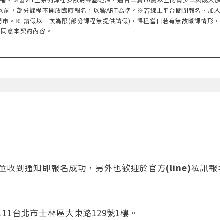
以前，部分課程不開放臨時報名，以響ART為準。※若線上平台關閉報名、加
門市。※ 請假以一次為限(部分課程無提供請假)，課程當日若有無故曠課情形
您同意本契約內容。
款並收到通知即報名成功，另外也歡迎於官方
(line)
私訊報
111台北市士林區大東路129號1樓。