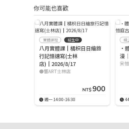
你可能也喜歡
實體課程
招生中
線
八月實體課┃橘枳日日繪旅
•
行記憶速寫(士林
漫
店)┃2026/8/17
宋
🟠響ART士林店
900
NT$
週一 14:00-16:30
4