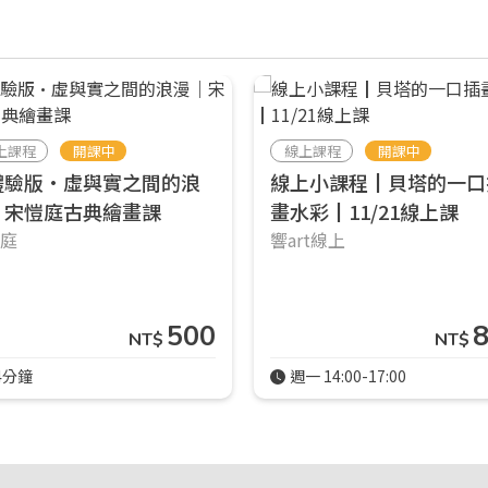
上課程
開課中
線上課程
開課中
體驗版•虛與實之間的浪
線上小課程┃貝塔的一口
｜宋愷庭古典繪畫課
畫水彩┃11/21線上課
愷庭
響art線上
500
NT$
NT$
4分鐘
週一 14:00-17:00