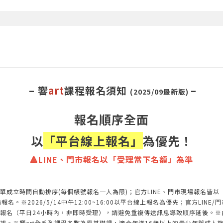
– 響
art
課程報名須知
–
(2025/09最新版)
報名順序全面
以
「平台線上報名」
為優先！
🔺LINE、門市報名以「受理當下名額」為準
單成立時間自動排序(每個帳號報名一人為限)；官方LINE、門市現場報名皆
※2026/5/14中午12:00~16:00以平台線上報名為優先；官方LINE/門
報名（平日24小時內，非即時受理），請避免重複傳送訊息導致順序延後。※
補。※響art全系列課程多數為零基礎課，適合年滿16歲以上的青少年與成人