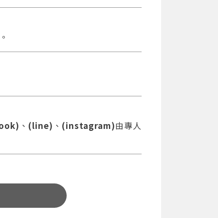
。
ook)
、
(line)
、
(instagram)
由專人