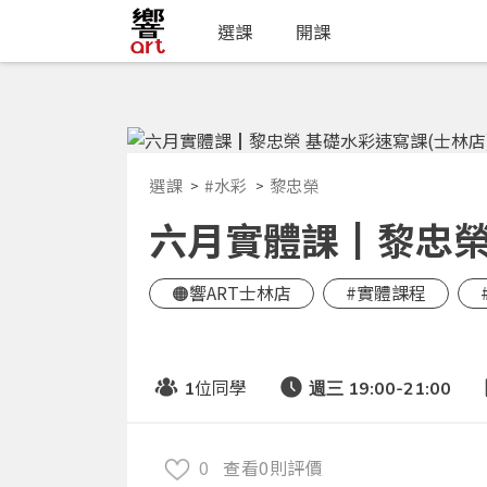
選課
開課
選課
#水彩
黎忠榮
六月實體課┃黎忠榮 
🟠響ART士林店
#實體課程
位同學
1
週三 19:00-21:00
0
查看0則評價