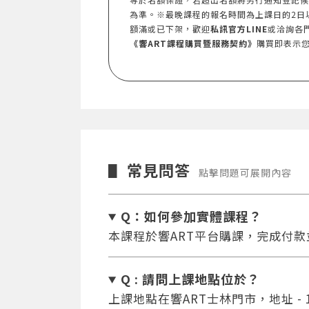
為準。※最晚課程的報名時間為上課日的2日
額滿或已下架，歡迎
私訊官方LINE
或洽詢各
《響ART課程購買暨服務契約》
購買即表示
常見問答
▋
點擊問題可展開內容
Q：如何參加實體課程？
本課程於響ART平台購課，完成付
Q : 請問上課地點位於？
上課地點在響ART士林門市，地址 - 