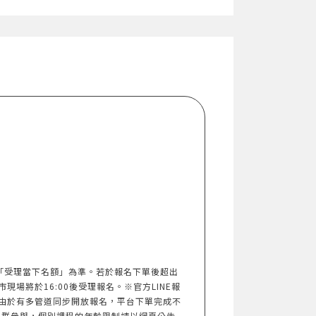
以「受理當下名額」為準。若於報名下單後超出
市現場將於16:00後受理報名。※官方LINE報
由於有多管道同步開放報名，平台下單完成不
族群參與，個別課程的年齡限制請以網頁公告