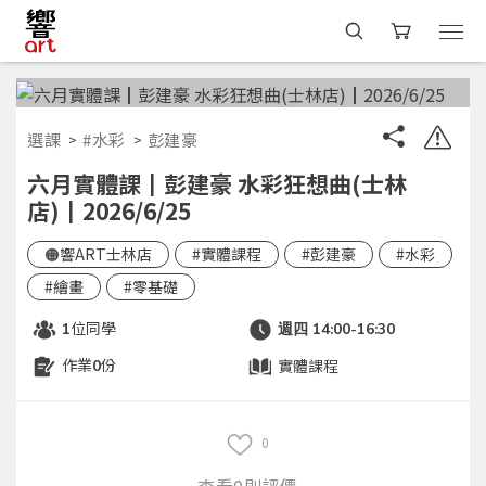
選課
#水彩
彭建豪
六月實體課┃彭建豪 水彩狂想曲(士林
店)┃2026/6/25
🟠響ART士林店
#實體課程
#彭建豪
#水彩
#繪畫
#零基礎
位同學
1
週四 14:00-16:30
作業
份
實體課程
0
0
查看0則評價