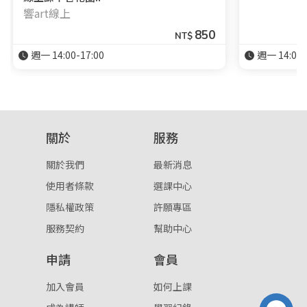
響art線上
850
NT$
登入
週一 14:00-17:00
週一 14:00-
忘記密碼
註冊
按下註冊即代表你同意我們的
使用者條款
與
隱私權政
策
。
關於
服務
關於我們
最新消息
使用者條款
選課中心
隱私權政策
許願專區
服務契約
幫助中心
申請
會員
加入會員
如何上課