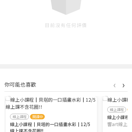
目前沒有任何評價
您將收到一封Email，請依照信件中的指示重新登
系統偵測到您的帳號重複登入，
點擊下方「確定」將前一位使用者強制登出。
入。
確定
‹
›
你可能也喜歡
重設密碼
取消
或
或
線上課程
線上課程
開課中
線上小課程┃
響art線上
線上小課程┃貝塔的一口插畫水彩┃12/5
線上課不含花圈!!