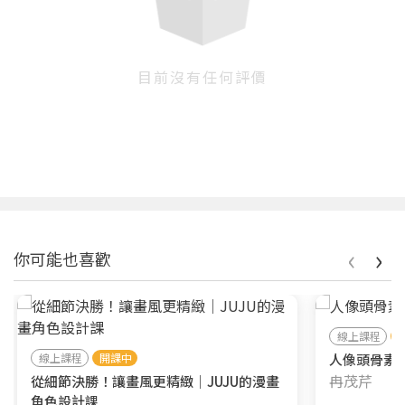
目前沒有任何評價
您將收到一封Email，請依照信件中的指示重新登
系統偵測到您的帳號重複登入，
點擊下方「確定」將前一位使用者強制登出。
入。
確定
‹
›
你可能也喜歡
重設密碼
取消
或
或
線上課程
線上課程
開課中
人像頭骨素
冉茂芹
從細節決勝！讓畫風更精緻｜JUJU的漫畫
角色設計課