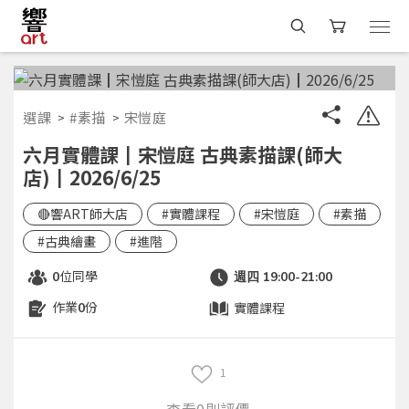
選課
#素描
宋愷庭
六月實體課┃宋愷庭 古典素描課(師大
店)┃2026/6/25
🔴響ART師大店
#實體課程
#宋愷庭
#素描
#古典繪畫
#進階
位同學
0
週四 19:00-21:00
作業
份
實體課程
0
1
查看0則評價