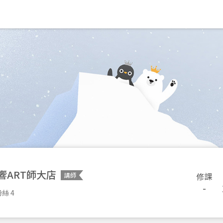
響ART師大店
修課
講師
-
絲 4