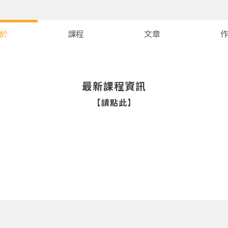
於
課程
文章
最新課程資訊
【請點此】
您將收到一封Email，請依照信件中的指示重新登入。
系統偵測到您的帳號重複登入，
點擊下方「確定」將前一位使用者強制登出。
確定
重設密碼
取消
或
或