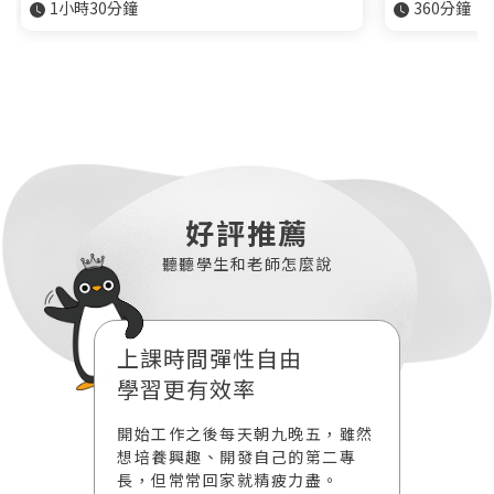
1小時30分鐘
360分鐘
登入
忘記密碼
註冊
按下註冊即代表你同意我們的
使用者條款
與
隱私權政
策
。
好評推薦
聽聽學生和老師怎麼說
上課時間彈性自由
藝術
學習更有效率
期待
體課程因
開始工作之後每天朝九晚五，雖然
現在線
道這樣的
想培養興趣、開發自己的第二專
以藝術
擔心課上
長，但常常回家就精疲力盡。
到。