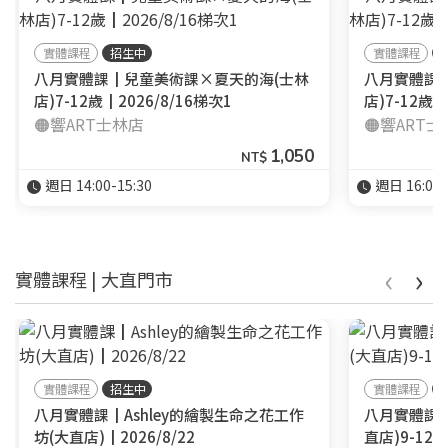
實體課程
招生中
實體課程
八月實體課┃兒童美術課×夏天的海(士林
八月實體課
店)7-12歲┃2026/8/16梯次1
店)7-12歲┃
🟠響ART士林店
🟠響ART
1,050
NT$
週日 14:00-15:30
週日 16:00-
‹
›
實體課程 | 大直門市
實體課程
招生中
實體課程
八月實體課┃Ashley的繪製生命之花工作
八月實體課
坊(大直店)┃2026/8/22
直店)9-12歲