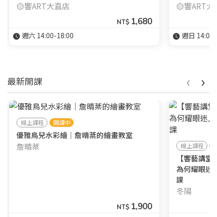
🟡響ART大直店
🟡響ART
1,680
NT$
週六 14:00-18:00
週日 14:00-
您將收到一封Email，請依照信件中的指示重新登
系統偵測到您的帳號重複登入，
‹
›
最新開課
點擊下方「確定」將前一位使用者強制登出。
入。
確定
線上課程
開課中
重設密碼
取消
優雅鳥兒水彩繪｜詹晴棻的繪畫教室
詹晴棻
線上課程
或
或
【響藝講堂】
為何耀眼迷
課
冬陽
1,900
NT$