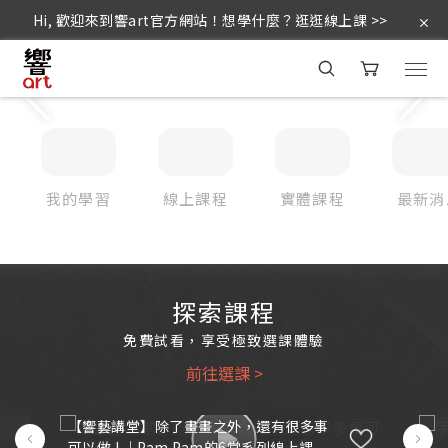
Hi, 歡迎來到響art官方網站！想學什麼？逛逛線上課 >>
我的學習
線上課程
實體課程
最新消
探索課程
免費試看，享受極致選課體驗
前往選課 >
【響藝講堂】除了畫畫之外，還有很多事
可以做 ! ｜Pam Pam的6堂系列線上課