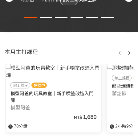
‹
›
本月主打課程
線上課程
線上課程
開課中
那些爛詩教
蕭詒徽
模型阿爸的玩具教室｜新手噴塗改造入門
課
模型阿爸
1,680
NT$
70分鐘
2小時9分鐘