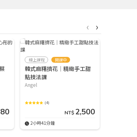
‹
›
線上課程
開課中
線上課程
蔡
韓式麻糬擠花｜精緻手工甜
韓式香氛蠟
點技法課
證照級手
Angel
Irene
(4)
980
2,500
NT$
2小時41分鐘
30分鐘(精