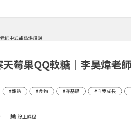
 寒天莓果QQ軟糖｜李昊煒老
#甜點
#食物
#零基礎
#自我成長
份
線上課程