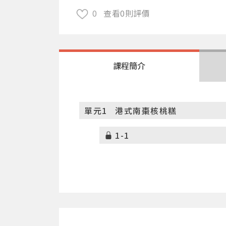
0
查看0則評價
課程簡介
單元1
港式南棗核桃糕
1-1
單元2
寒天莓果QQ軟糖
2-1