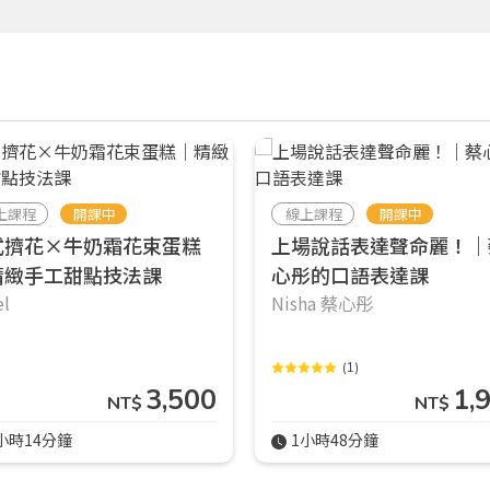
上課程
開課中
線上課程
開課中
式擠花×牛奶霜花束蛋糕
上場說話表達聲命麗！｜
精緻手工甜點技法課
心彤的口語表達課
el
Nisha 蔡心彤
(1)
3,500
1,
NT$
NT$
小時14分鐘
1小時48分鐘