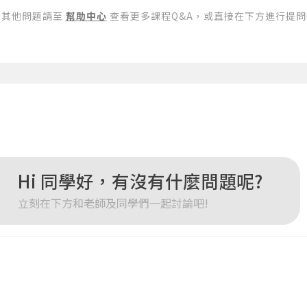
有其他問題請至
幫助中心
查看更多課程Q&A，或直接在下方進行提問
登入
忘記密碼
註冊
按下註冊即代表你同意我們的
使用者條款
與
隱私權政策
。
Hi 同學好，有沒有什麼問題呢?
立刻在下方和老師及同學們一起討論吧!