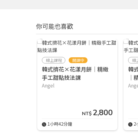
你可能也喜歡
線上課程
開課中
線
韓式擠花×花漾月餅｜精緻
韓
手工甜點技法課
｜
Angel
Ang
2,800
NT$
1小時42分鐘
2