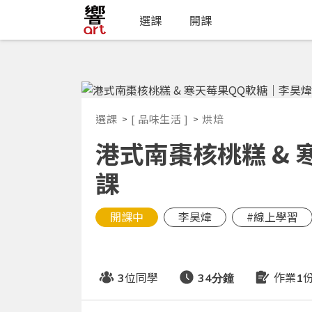
選課
開課
選課
[ 品味生活 ]
烘焙
港式南棗核桃糕 &
課
開課中
李昊煒
#線上學習
位同學
作業
3
34分鐘
1