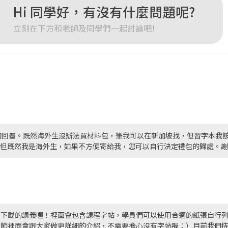
Hi 同學好，有沒有什麼問題呢?
立刻在下方和老師及同學們一起討論吧!
回覆。既然海外生沒辦法買材料包，筆我可以在新加坡找，但習字本我該
orm。但既然我是海外生，如果不方便寄給我，您可以自行決定禮包的歸處。
以下載的講義喔！裡面會包含課程字帖，學員們可以使用合適的紙張自行
章節裡面會跟大家做更詳細的介紹，不需要擔心沒有字帖喔：）目前我們