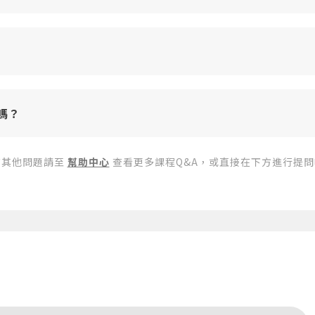
忘記密碼
註冊
按下註冊即代表你同意我們的
使用者條款
與
隱私權政策
。
嗎？
有其他問題請至
幫助中心
查看更多課程Q&A，或直接在下方進行提問