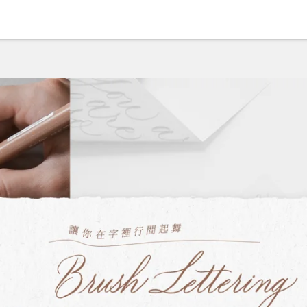
sh Calligraphy｜手寫
上學習
#創作
#藝術
#美感生活
#零基
作業
份
線上課程
1
優惠
NT$ 1,900
NT$
2,000
加入購物車