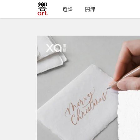
選課
開課
選課
[ 美學療癒 ]
藝術字
軟筆刷英文藝術字 Bru
開課中
Deborah Tseng
#線
位同學
96
3小時26分鐘
折扣
19
查看0則評價