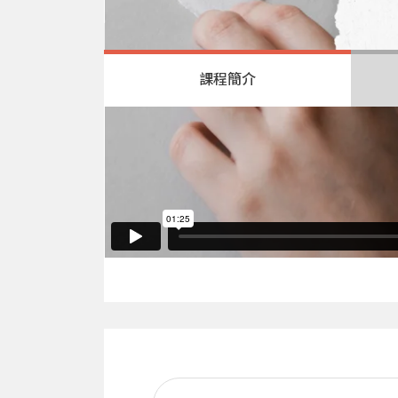
課程簡介
單元1
介紹
1-1 英文藝術字(calligra
1-2 筆具介紹/比較
單元2
基礎練習
2-1 暖手/運筆練習
2-2 基礎筆劃