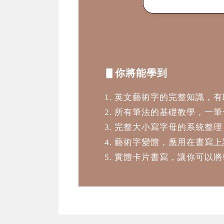
4-3 大寫字母群組三
4-4 大寫字母群組四
4-5 大寫字母群組五
▋你將能學到
單元5
課堂創作
1. 英文藝術字的完整知識，
5-1 拉花基本概念
2. 所有筆法的基礎教學，一
3. 完整大小寫字母的系統整
5-2 排版與卡片書寫
4. 藝術字變體，應用在書寫
5-3 摺紙花束創作
5. 實體卡片書寫，讓你可以