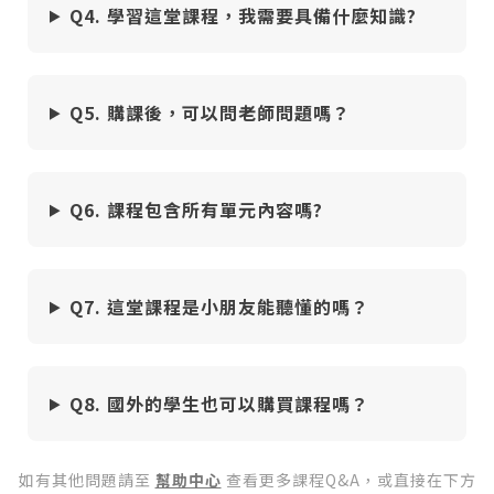
Q4. 學習這堂課程，我需要具備什麼知識?
Q5. 購課後，可以問老師問題嗎？
Q6. 課程包含所有單元內容嗎?
您將收到一封Email，請依照信件中的指示重新登
系統偵測到您的帳號重複登入，
點擊下方「確定」將前一位使用者強制登出。
入。
Q7. 這堂課程是小朋友能聽懂的嗎？
確定
重設密碼
取消
Q8. 國外的學生也可以購買課程嗎？
或
或
如有其他問題請至
幫助中心
查看更多課程Q&A，或直接在下方