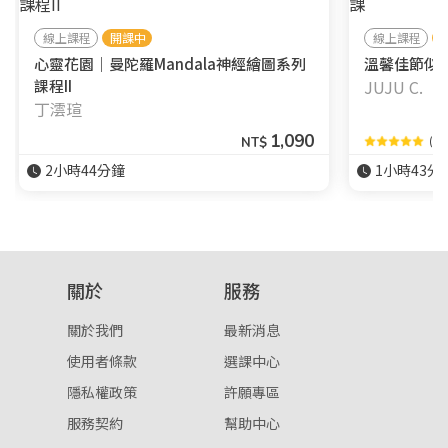
線上課程
開課中
線上課程
心靈花園｜曼陀羅Mandala神經繪圖系列
溫馨佳節似顏
課程II
JUJU C.
丁澐瑄
1,090
(2)
NT$
2小時44分鐘
1小時43分
關於
服務
關於我們
最新消息
使用者條款
選課中心
隱私權政策
許願專區
服務契約
幫助中心