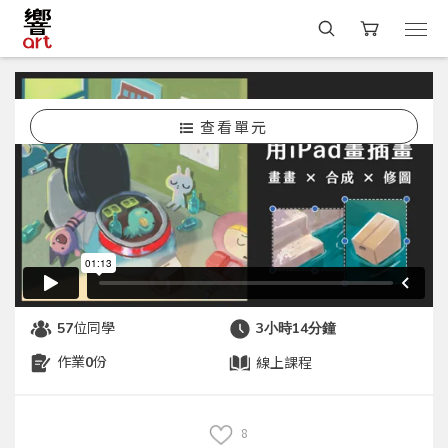
查看單元
選課
[ 美學療癒 ]
電腦繪圖
iPad畫插畫｜新手Procreate課程
開課中
怪獸老爸
#線上學習
#繪畫
#美感生活
#入門
位同學
57
3小時14分鐘
作業
份
線上課程
0
8