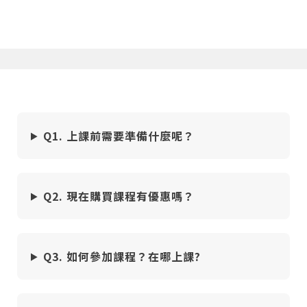
3-1 如何將看到的東西畫下來
08:49
3-2 將插畫的線練好
08:28
3-3 人體繪畫的三個步驟
04:08
3-4 人體繪畫的三個步驟
10:18
Q1. 上課前需要準備什麼呢？
3-5 鏡頭下的角色
09:09
3-6 構圖的方法
10:38
Q2. 現在購買課程有優惠嗎？
3-7 真人動態練習
06:48
3-8 上色的流程
10:26
Q3. 如何參加課程？在哪上課?