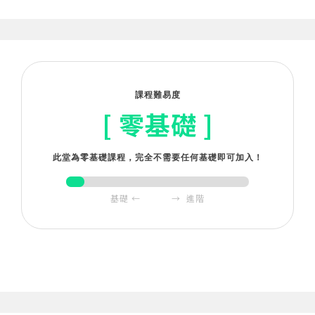
1-3 照片上的創意塗鴉
13:34
1-4 動畫的無限可能
09:37
1-5 貼圖動起來
08:47
課程難易度
[ 零基礎 ]
單元2
角色與場景完美結合的空間能力
2-1 將動畫畫在場景上
07:55
此堂為零基礎課程，完全不需要任何基礎即可加入！
2-2 一點透視插畫運用
19:47
基礎 ← → 進階
2-3 兩點透視插畫運用
10:10
2-4 空間觀念
16:27
單元3
成為頂尖插畫家一定要有的 8 個訓練