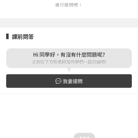
進行提問吧！
登入
課前問答
忘記密碼
註冊
Hi 同學好，有沒有什麼問題呢?
立刻在下方和老師及同學們一起討論吧!
按下註冊即代表你同意我們的
使用者條款
與
隱私權政
策
。
我要提問