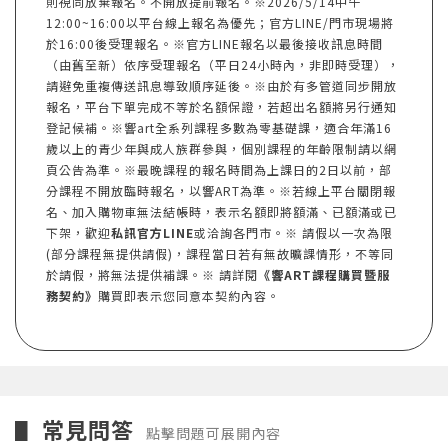
則視同放棄報名。不開放提前報名。※2026/5/14中午
12:00~16:00以平台線上報名為優先；官方LINE/門市現場將
於16:00後受理報名。※官方LINE報名以最後接收訊息時間
（由舊至新）依序受理報名（平日24小時內，非即時受理），
請避免重複傳送訊息導致順序延後。※由於有多管道同步開放
報名，平台下單完成不等於名額保證，若超出名額將另行通知
登記候補。※響art全系列課程多數為零基礎課，適合年滿16
歲以上的青少年與成人族群參與，個別課程的年齡限制請以網
頁公告為準。※最晚課程的報名時間為上課日的2日以前，部
分課程不開放臨時報名，以響ART為準。※若線上平台關閉報
名、加入購物車無法結帳時，表示名額即將額滿、已額滿或已
下架，歡迎
私訊官方LINE
或洽詢各門市。※ 請假以一次為限
(部分課程無提供請假)，課程當日若有無故曠課情形，不等同
於請假，將無法提供補課。※ 請詳閱
《響ART課程購買暨服
務契約》
購買即表示您同意本契約內容。
常見問答
▋
點擊問題可展開內容