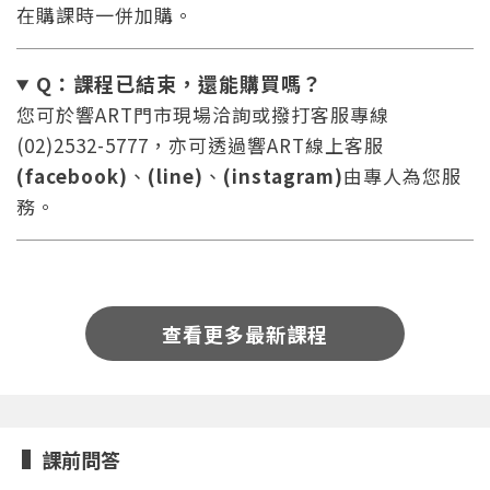
在購課時一併加購。
Q：課程已結束，還能
購買嗎？
您可於響ART門市現場洽詢或撥打客服專線
(02)2532-5777，亦可透過響ART線上客服
(facebook)
、
(line)
、
(instagram)
由專人為您服
您將收到一封Email，請依照信件中的指示重新登
系統偵測到您的帳號重複登入，
點擊下方「確定」將前一位使用者強制登出。
入。
務。
確定
重設密碼
取消
查看更多最新課程
或
或
課前問答