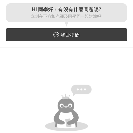
Hi 同學好，有沒有什麼問題呢?
登入
立刻在下方和老師及同學們一起討論吧!
忘記密碼
註冊
我要提問
按下註冊即代表你同意我們的
使用者條款
與
隱私權政
策
。