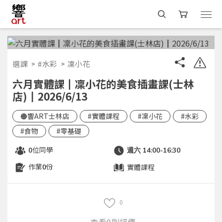
選課
#水彩
凜小花
六月實體課┃凜小花的美食插畫課(士林
店)┃2026/6/13
🟠響ART士林店
#實體課程
#凜小花
#水彩
#食物
#零基礎
位同學
0
週六 14:00-16:30
作業
份
實體課程
0
0
查看0則評價