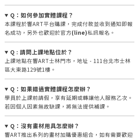
Q：如何參加實體課程？
本課程於響ART平台購課，完成付款並收到通知即報
名成功，另外也歡迎於官方
(line)
私訊報名。
Q : 請問上課地點位於？
上課地點在響ART士林門市，地址 - 111台北市士林
區大東路129號1樓。
Q：如果錯過實體課程怎麼辦
？
學員於上課前請假，享有延期或轉讓他人服務乙次。
若因個人因素無故缺課，將無法提供補課。
Q：沒有畫材用具怎麼辦
？
響ART推出系列的畫材加購優惠組合，如有需要歡迎