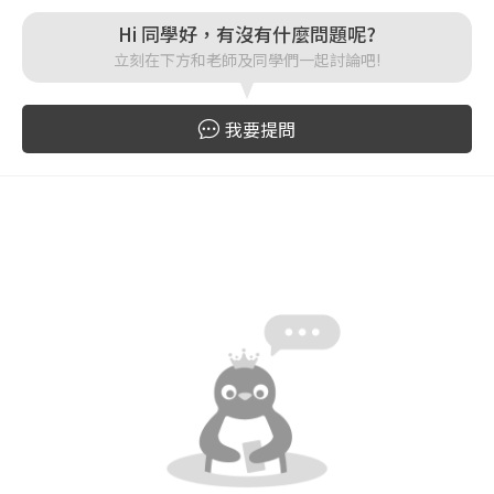
Hi 同學好，有沒有什麼問題呢?
登入
立刻在下方和老師及同學們一起討論吧!
忘記密碼
註冊
我要提問
按下註冊即代表你同意我們的
使用者條款
與
隱私權政
策
。