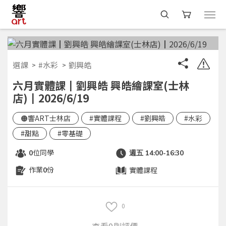
選課
#水彩
劉興皓
六月實體課┃劉興皓 興皓繪課室(士林
店)┃2026/6/19
🟠響ART士林店
#實體課程
#劉興皓
#水彩
#甜點
#零基礎
位同學
0
週五 14:00-16:30
作業
份
實體課程
0
0
查看0則評價