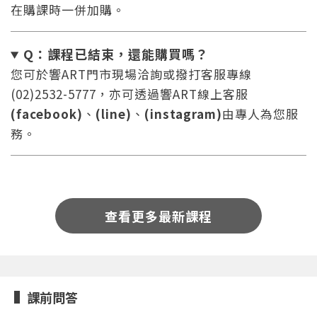
在購課時一併加購。
Q：課程已結束，還能
購買嗎？
您可於響ART門市現場洽詢或撥打客服專線
(02)2532-5777，亦可透過響ART線上客服
(facebook)
、
(line)
、
(instagram)
由專人為您服
您將收到一封Email，請依照信件中的指示重新登
系統偵測到您的帳號重複登入，
點擊下方「確定」將前一位使用者強制登出。
入。
務。
確定
重設密碼
取消
查看更多最新課程
或
或
課前問答