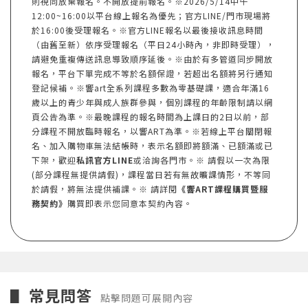
則視同放棄報名。不開放提前報名。※2026/5/14中午
12:00~16:00以平台線上報名為優先；官方LINE/門市現場將
於16:00後受理報名。※官方LINE報名以最後接收訊息時間
（由舊至新）依序受理報名（平日24小時內，非即時受理），
請避免重複傳送訊息導致順序延後。※由於有多管道同步開放
報名，平台下單完成不等於名額保證，若超出名額將另行通知
登記候補。※響art全系列課程多數為零基礎課，適合年滿16
歲以上的青少年與成人族群參與，個別課程的年齡限制請以網
頁公告為準。※最晚課程的報名時間為上課日的2日以前，部
分課程不開放臨時報名，以響ART為準。※若線上平台關閉報
名、加入購物車無法結帳時，表示名額即將額滿、已額滿或已
下架，歡迎
私訊官方LINE
或洽詢各門市。※ 請假以一次為限
(部分課程無提供請假)，課程當日若有無故曠課情形，不等同
於請假，將無法提供補課。※ 請詳閱
《響ART課程購買暨服
務契約》
購買即表示您同意本契約內容。
常見問答
▋
點擊問題可展開內容