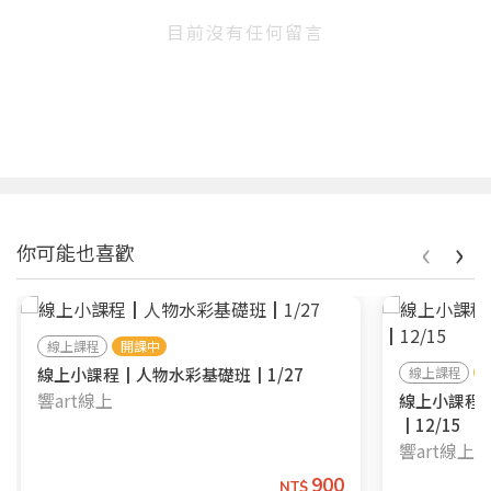
目前沒有任何留言
‹
›
你可能也喜歡
線上課程
開課中
線上小課程┃人物水彩基礎班┃1/27
線上課程
響art線上
線上小課程
┃12/15
響art線上
900
NT$