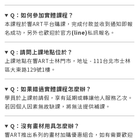
Q：如何參加實體課程？
本課程於響ART平台購課，完成付款並收到通知即報
名成功，另外也歡迎於官方
(line)
私訊報名。
Q : 請問上課地點位於？
上課地點在響ART士林門市，地址 - 111台北市士林
區大東路129號1樓。
Q：如果錯過實體課程怎麼辦
？
學員於上課前請假，享有延期或轉讓他人服務乙次。
若因個人因素無故缺課，將無法提供補課。
Q：沒有畫材用具怎麼辦
？
響ART推出系列的畫材加購優惠組合，如有需要歡迎