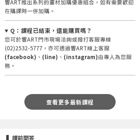
響ART推出系列的畫材加購優惠組合，如有需要歡迎
在購課時一併加購。
Q：課程已結束，還能
購買嗎？
您可於響ART門市現場洽詢或撥打客服專線
(02)2532-5777，亦可透過響ART線上客服
您將收到一封Email，請依照信件中的指示重新登
系統偵測到您的帳號重複登入，
(facebook)
、
(line)
、
(instagram)
由專人為您服
點擊下方「確定」將前一位使用者強制登出。
入。
務。
確定
重設密碼
取消
查看更多最新課程
或
或
課前問答