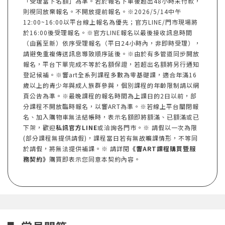
「受理當下名額」為準。若於報名下單後超出48小時未付款，
則視同放棄報名。不開放提前報名。※2026/5/14中午
12:00~16:00以平台線上報名為優先；官方LINE/門市現場將
於16:00後受理報名。※官方LINE報名以最後接收訊息時間
（由舊至新）依序受理報名（平日24小時內，非即時受理），
請避免重複傳送訊息導致順序延後。※由於有多管道同步開放
報名，平台下單完成不等於名額保證，若超出名額將另行通知
登記候補。※響art全系列課程多數為零基礎課，適合年滿16
歲以上的青少年與成人族群參與，個別課程的年齡限制請以網
頁公告為準。※最晚課程的報名時間為上課日的2日以前，部
分課程不開放臨時報名，以響ART為準。※若線上平台關閉報
名、加入購物車無法結帳時，表示名額即將額滿、已額滿或已
下架，歡迎
私訊官方LINE
或洽詢各門市。※ 請假以一次為限
(部分課程無提供請假)，課程當日若有無故曠課情形，不等同
於請假，將無法提供補課。※ 請詳閱
《響ART課程購買暨服
務契約》
購買即表示您同意本契約內容。