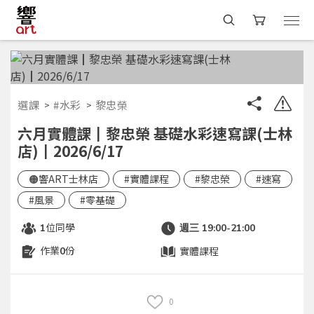
選課
#水彩
黎忠榮
六月實體課┃黎忠榮 基礎水彩速寫課(士林
店)┃2026/6/17
🟠響ART士林店
#實體課程
#黎忠榮
#速寫
#風景
#零基礎
位同學
1
週三 19:00-21:00
作業
份
實體課程
0
0