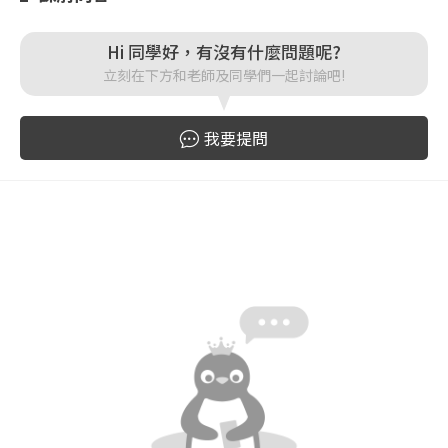
登入
Hi 同學好，有沒有什麼問題呢?
立刻在下方和老師及同學們一起討論吧!
忘記密碼
註冊
我要提問
按下註冊即代表你同意我們的
使用者條款
與
隱私權政
策
。