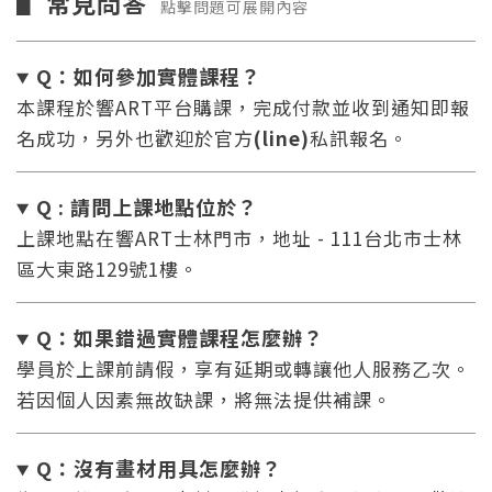
常見問答
▋
點擊問題可展開內容
Q：如何參加實體課程？
本課程於響ART平台購課，完成付款並收到通知即報
名成功，另外也歡迎於官方
(line)
私訊報名。
Q : 請問上課地點位於？
上課地點在響ART士林門市，地址 - 111台北市士林
區大東路129號1樓。
Q：如果錯過實體課程怎麼辦
？
學員於上課前請假，享有延期或轉讓他人服務乙次。
若因個人因素無故缺課，將無法提供補課。
Q：沒有畫材用具怎麼辦
？