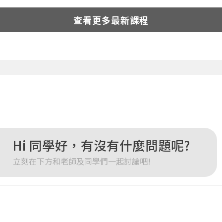
您將收到一封Email，請依照信件中的指示重新登入。
系統偵測到您的帳號重複登入，
查看更多最新課程
點擊下方「確定」將前一位使用者強制登出。
確定
重設密碼
取消
或
或
Hi 同學好，有沒有什麼問題呢?
立刻在下方和老師及同學們一起討論吧!
登入
忘記密碼
註冊
按下註冊即代表你同意我們的
使用者條款
與
隱私權政策
。