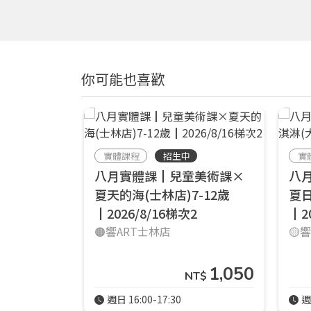
你可能也喜歡
實體課程
招生中
實
八月實體課┃兒童美術課×
八
夏天的海(士林店)7-12歲
夏日
┃2026/8/16梯次2
┃20
🟠響ART士林店
🟡
1,050
NT$
週日 16:00-17:30
週