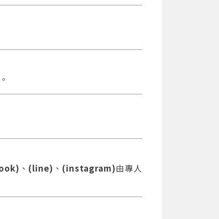
。
ook)
、
(line)
、
(instagram)
由專人