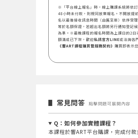
※「平台線上報名」時，線上購課系統將依訂
48小時未付款，則視同放棄報名。不開放提前報名。
名以最後接收訊息時間（由舊至新）依序受理
等於名額保證，若超出名額將另行通知登記候
為準。※最晚課程的報名時間為上課日的2日
額滿或已下架，歡迎
私訊官方LINE
或洽詢各
《響ART課程購買暨服務契約》
購買即表示
常見問答
▋
點擊問題可展開內容
Q：如何參加實體課程？
本課程於響ART平台購課，完成付