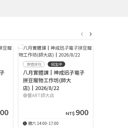
‹
›
實體課程
招生中
實體課程
子
八月實體課┃神成迅子電子
八月實體
拼豆寵物工作坊(師大
梵谷夏夜(士
店)┃2026/8/22
┃2026/8
🔴響ART師大店
🟠響ART士
00
900
NT$
週六 14:00-17:00
週日 16:00-