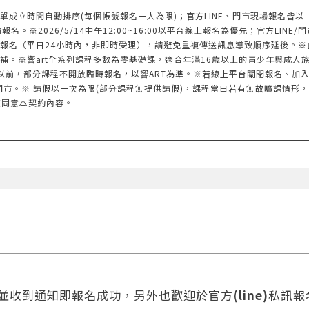
單成立時間自動排序(每個帳號報名一人為限)；官方LINE、門市現場報名皆
※2026/5/14中午12:00~16:00以平台線上報名為優先；官方LINE/門
報名（平日24小時內，非即時受理），請避免重複傳送訊息導致順序延後。※
補。※響art全系列課程多數為零基礎課，適合年滿16歲以上的青少年與成人
以前，部分課程不開放臨時報名，以響ART為準。※若線上平台關閉報名、加
門市。※ 請假以一次為限(部分課程無提供請假)，課程當日若有無故曠課情形
您同意本契約內容。
款並收到通知即報名成功，另外也歡迎於官方
(line)
私訊報