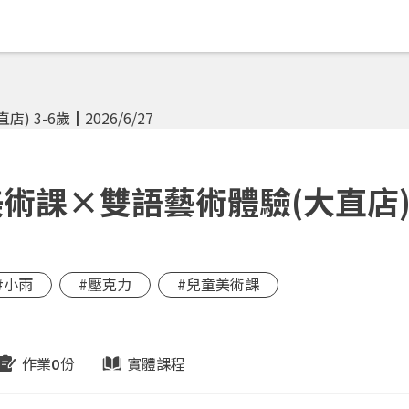
課×雙語藝術體驗(大直店) 
#小雨
#壓克力
#兒童美術課
作業
份
實體課程
0