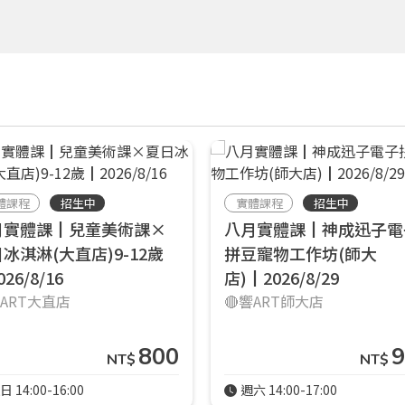
體課程
招生中
實體課程
招生中
月實體課┃兒童美術課×
八月實體課┃神成迅子電
冰淇淋(大直店)9-12歲
拼豆寵物工作坊(師大
26/8/16
店)┃2026/8/29
響ART大直店
🔴響ART師大店
800
9
NT$
NT$
日 14:00-16:00
週六 14:00-17:00