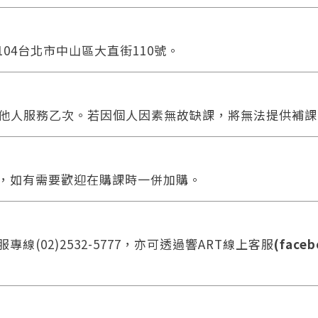
104台北市中山區大直街110號。
他人服務乙次。若因個人因素無故缺課，將無法提供補課
合，如有需要歡迎在購課時一併加購。
線(02)2532-5777，亦可透過響ART線上客服
(faceb