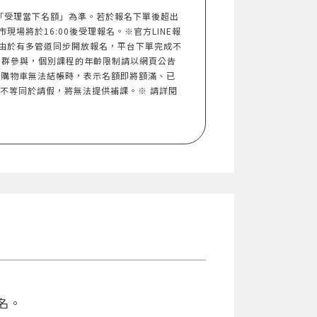
以「受理當下名額」為準。若於報名下單後超出
市現場將於16:00後受理報名。※官方LINE報
由於有多管道同步開放報名，平台下單完成不
族群參與，個別課程的年齡限制請以網頁公告
入購物車無法結帳時，表示名額即將額滿、已
，不等同於請假，將無法提供補課。※ 請詳閱
名。