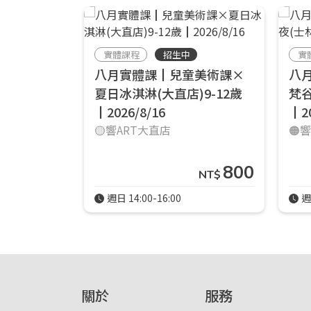
實體課程
招生中
實
八月實體課┃兒童美術課×
八
夏日冰淇淋(大直店)9-12歲
梵谷
┃2026/8/16
┃2
🟡響ART大直店
🟠
800
NT$
週日 14:00-16:00
週
關於
服務