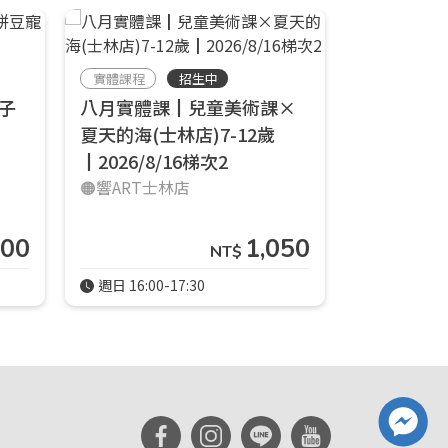
實體課程
招生中
實體課程
子
八月實體課┃兒童美術課×
八月實體
夏天的海(士林店)7-12歲
夏天的海(士
┃2026/8/16梯次2
┃2026/8
🟠響ART士林店
🟠響ART士
00
1,050
NT$
週日 16:00-17:30
週日 14:00-