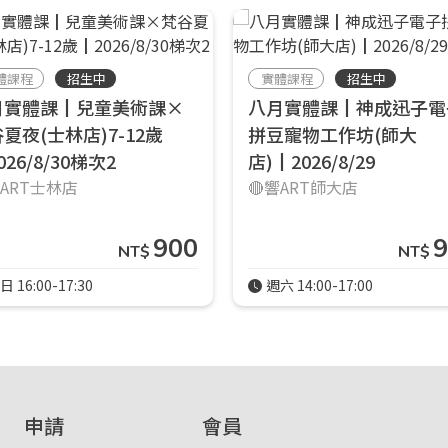
登入
體課程
招生中
實體課程
招生中
忘記密碼
月實體課┃兒童美術課×
八月實體課┃神成迅子電
註冊
夏夜(士林店)7-12歲
拼豆寵物工作坊(師大
按下註冊即代表你同意我們的
使用者條款
與
隱私權政策
。
026/8/30梯次2
店)┃2026/8/29
響ART士林店
🔴響ART師大店
900
9
NT$
NT$
日 16:00-17:30
週六 14:00-17:00
申請
會員