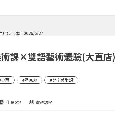
課×雙語藝術體驗(大直店) 
#小雨
#壓克力
#兒童美術課
作業
份
實體課程
0