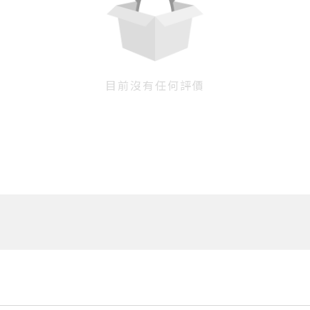
目前沒有任何評價
您將收到一封Email，請依照信件中的指示重新登入。
系統偵測到您的帳號重複登入，
點擊下方「確定」將前一位使用者強制登出。
確定
重設密碼
取消
或
或