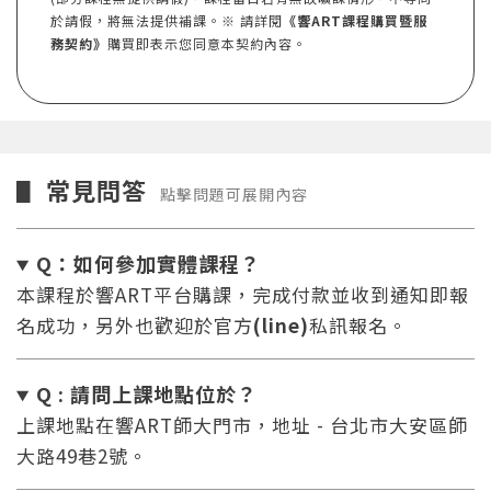
於請假，將無法提供補課。※ 請詳閱
《響ART課程購買暨服
務契約》
購買即表示您同意本契約內容。
常見問答
▋
點擊問題可展開內容
Q：如何參加實體課程？
本課程於響ART平台購課，完成付款並收到通知即報
名成功，另外也歡迎於官方
(line)
私訊報名。
Q : 請問上課地點位於？
上課地點在響ART師大門市，地址 - 台北市大安區師
大路49巷2號。