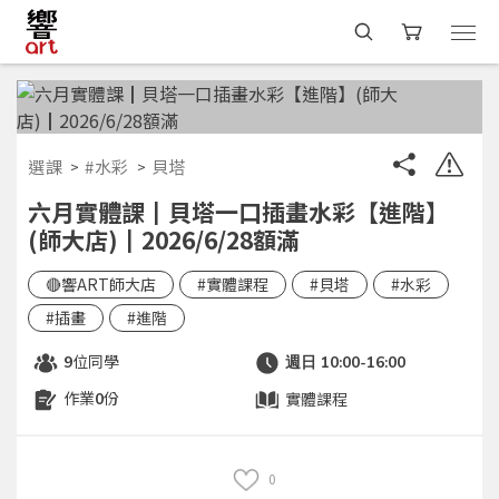
選課
#水彩
貝塔
六月實體課┃貝塔一口插畫水彩【進階】
(師大店)┃2026/6/28額滿
🔴響ART師大店
#實體課程
#貝塔
#水彩
#插畫
#進階
位同學
9
週日 10:00-16:00
作業
份
實體課程
0
0