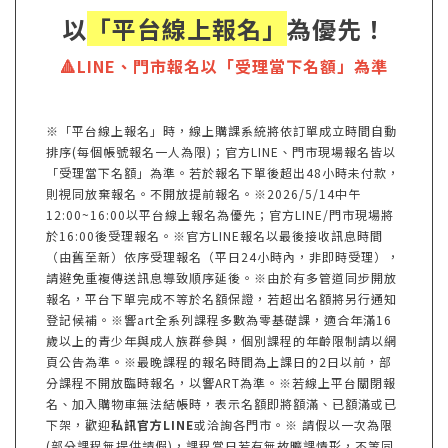
以
「平台線上報名」
為優先！
🔺LINE、門市報名以「受理當下名額」為準
※「平台線上報名」時，線上購課系統將依訂單成立時間自動
排序(每個帳號報名一人為限)；官方LINE、門市現場報名皆以
「受理當下名額」為準。若於報名下單後超出48小時未付款，
則視同放棄報名。不開放提前報名。※2026/5/14中午
12:00~16:00以平台線上報名為優先；官方LINE/門市現場將
於16:00後受理報名。※官方LINE報名以最後接收訊息時間
（由舊至新）依序受理報名（平日24小時內，非即時受理），
請避免重複傳送訊息導致順序延後。※由於有多管道同步開放
報名，平台下單完成不等於名額保證，若超出名額將另行通知
登記候補。※響art全系列課程多數為零基礎課，適合年滿16
歲以上的青少年與成人族群參與，個別課程的年齡限制請以網
頁公告為準。※最晚課程的報名時間為上課日的2日以前，部
分課程不開放臨時報名，以響ART為準。※若線上平台關閉報
名、加入購物車無法結帳時，表示名額即將額滿、已額滿或已
下架，歡迎
私訊官方LINE
或洽詢各門市。※ 請假以一次為限
(部分課程無提供請假)，課程當日若有無故曠課情形，不等同