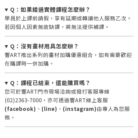
Q：如果錯過實體課程怎麼辦
？
學員於上課前請假，享有延期或轉讓他人服務乙次。
若因個人因素無故缺課，將無法提供補課。
Q：沒有畫材用具怎麼辦
？
響ART推出系列的畫材加購優惠組合，如有需要歡迎
在購課時一併加購。
Q：課程已結束，還能
購買嗎？
您將收到一封Email，請依照信件中的指示重新登
系統偵測到您的帳號重複登入，
您可於響ART門市現場洽詢或撥打客服專線
點擊下方「確定」將前一位使用者強制登出。
入。
(02)2363-7000，亦可透過響ART線上客服
確定
(facebook)
、
(line)
、
(instagram)
由專人為您服
務。
重設密碼
取消