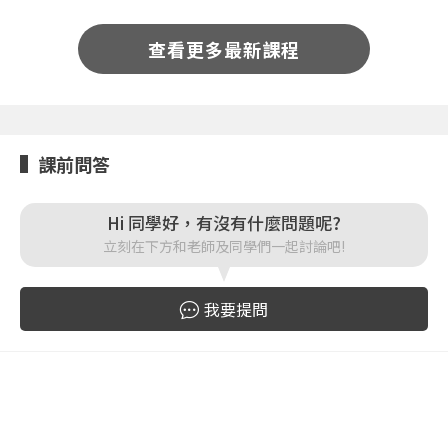
或
或
查看更多最新課程
登入
課前問答
忘記密碼
註冊
Hi 同學好，有沒有什麼問題呢?
立刻在下方和老師及同學們一起討論吧!
按下註冊即代表你同意我們的
使用者條款
與
隱私權政
策
。
我要提問