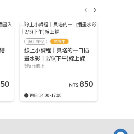
‹
›
線上課程
線上課程
開課中
線上小課
繪
線上小課程┃貝塔的一口插
┃8/31
畫水彩┃2/5(下午)線上課
響art線上
響art線上
850
850
NT$
週日 14:00-17:00
週三 18:30-