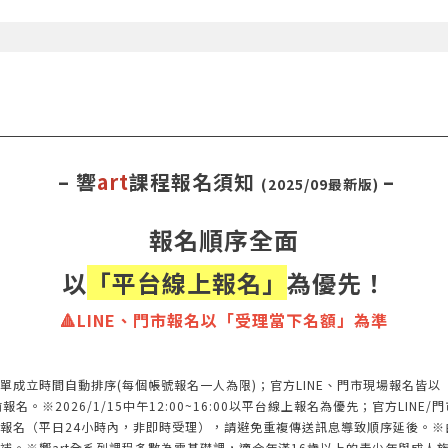
– 響
art
課程報名須知
–
(2025/09最新版)
報名順序全面
以
「平台線上報名」
為優先！
🔺LINE、門市報名以「受理當下名額」為準
單成立時間自動排序(每個帳號報名一人為限)；官方LINE、門市現場報名皆
※2026/1/15中午12:00~16:00以平台線上報名為優先；官方LINE/門
報名（平日24小時內，非即時受理），請避免重複傳送訊息導致順序延後。※
補。※響art全系列課程多數為零基礎課，適合年滿16歲以上的青少年與成人