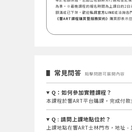
為準。※最晚課程的報名時間為上課日的2日
額滿或已下架，歡迎
私訊官方LINE
或洽詢各
《響ART課程購買暨服務契約》
購買即表示
常見問答
▋
點擊問題可展開內容
Q：如何參加實體課程？
本課程於響ART平台購課，完成付
Q : 請問上課地點位於？
上課地點在響ART士林門市，地址 - 