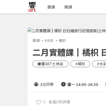
選課
開課
選課
#水彩
橘枳
二月實體課┃橘枳 日
🟠響ART士林店
#橘枳
#水
位同學
1
週一 14:00-16:30
0
查看0則評價