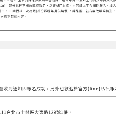
以前，部分課程不開放臨時報名，以響ART為準。※若線上平台關閉報名、加
門市。※ 請假以一次為限(部分課程無提供請假)，課程當日若有無故曠課情形
您同意本契約內容。
款並收到通知即報名成功，另外也歡迎於官方
(line)
私訊報
111台北市士林區大東路129號1樓。