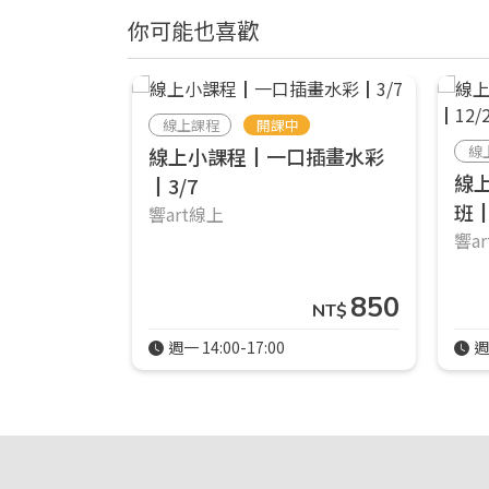
你可能也喜歡
線上課程
開課中
線
線上小課程┃一口插畫水彩
線
┃3/7
班┃
響art線上
響a
850
NT$
週一 14:00-17:00
週