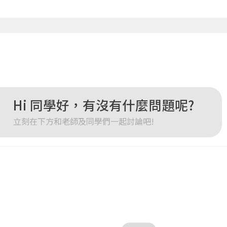
確定
重設密碼
取消
或
或
Hi 同學好，有沒有什麼問題呢?
立刻在下方和老師及同學們一起討論吧!
登入
忘記密碼
註冊
按下註冊即代表你同意我們的
使用者條款
與
隱私權政策
。