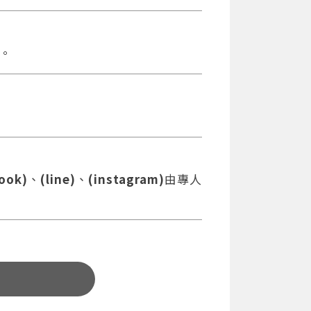
。
ook)
、
(line)
、
(instagram)
由專人