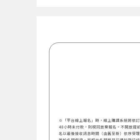
※「平台線上報名」時，線上購課系統將依訂
48小時未付款，則視同放棄報名。不開放提前報名。
名以最後接收訊息時間（由舊至新）依序受理
等於名額保證，若超出名額將另行通知登記候