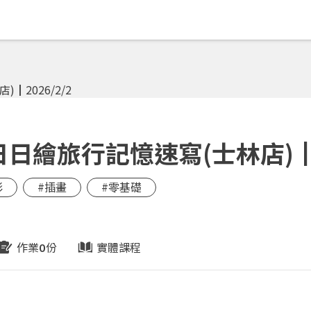
日繪旅行記憶速寫(士林店)┃20
彩
#插畫
#零基礎
作業
份
實體課程
0