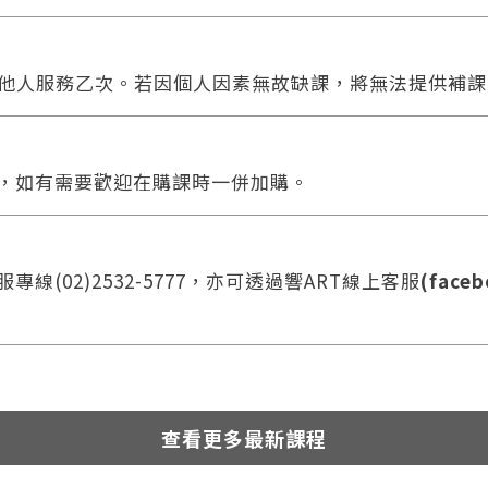
他人服務乙次。若因個人因素無故缺課，將無法提供補課
合，如有需要歡迎在購課時一併加購。
線(02)2532-5777，亦可透過響ART線上客服
(faceb
查看更多最新課程
您將收到一封Email，請依照信件中的指示重新登入。
系統偵測到您的帳號重複登入，
點擊下方「確定」將前一位使用者強制登出。