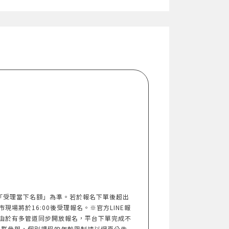
以「受理當下名額」為準。若於報名下單後超出
市現場將於16:00後受理報名。※官方LINE報
由於有多管道同步開放報名，平台下單完成不
族群參與，個別課程的年齡限制請以網頁公告