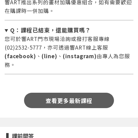
響ART推出系列的畫材加購優惠組合，如有需要歡迎
在購課時一併加購。
Q：課程已結束，還能
購買嗎？
您可於響ART門市現場洽詢或撥打客服專線
(02)2532-5777，亦可透過響ART線上客服
(facebook)
、
(line)
、
(instagram)
由專人為您服
您將收到一封Email，請依照信件中的指示重新登
系統偵測到您的帳號重複登入，
務。
點擊下方「確定」將前一位使用者強制登出。
入。
確定
重設密碼
取消
查看更多最新課程
或
或
課前問答