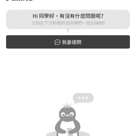
Hi 同學好，有沒有什麼問題呢?
登入
立刻在下方和老師及同學們一起討論吧!
忘記密碼
註冊
我要提問
按下註冊即代表你同意我們的
使用者條款
與
隱私權政
策
。