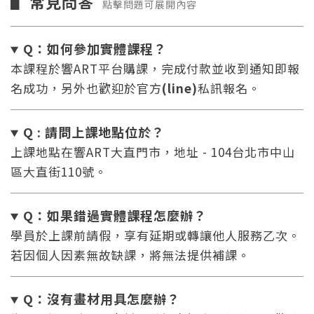
常見問答
▋
點擊問題可展開內容
Q：如何參加實體課程？
本課程於響ART平台購課，完成付款並收到通知即報
名成功，另外也歡迎於官方
(line)
私訊報名。
Q : 請問上課地點位於？
上課地點在響ART大直門市，地址 - 104台北市中山
區大直街110號。
Q：如果錯過實體課程怎麼辦
？
學員於上課前請假，享有延期或轉讓他人服務乙次。
若因個人因素無故缺課，將無法提供補課。
Q：沒有畫材用具怎麼辦
？