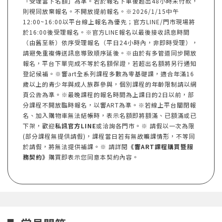
「受理當下名額」為準。若於報名下單後超出48小時未付款，
則視同放棄報名。不開放提前報名。※2026/1/15中午
12:00~16:00以平台線上報名為優先；官方LINE/門市現場將
於16:00後受理報名。※官方LINE報名以最後接收訊息時間
（由舊至新）依序受理報名（平日24小時內，非即時受理），
請避免重複傳送訊息導致順序延後。※由於有多管道同步開放
報名，平台下單完成不等於名額保證，若超出名額將另行通知
登記候補。※響art全系列課程多數為零基礎課，適合年滿16
歲以上的青少年與成人族群參與，個別課程的年齡限制請以網
頁公告為準。※最晚課程的報名時間為上課日的2日以前，部
分課程不開放臨時報名，以響ART為準。※若線上平台關閉報
名、加入購物車無法結帳時，表示名額即將額滿、已額滿或已
下架，歡迎
私訊官方LINE
或洽詢各門市。※ 請假以一次為限
(部分課程無提供請假)，課程當日若有無故曠課情形，不等同
於請假，將無法提供補課。※ 請詳閱
《響ART課程購買暨服
務契約》
購買即表示您同意本契約內容。