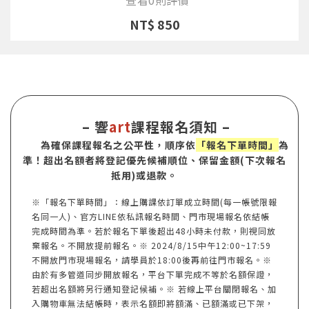
NT$ 850
– 響
art
課程報名須知 –
為確保課程報名之公平性，順序依
「報名下單時間」
為
準！超出名額者將登記優先候補順位、保留金額(下次報名
抵用)或退款。
※「報名下單時間」：線上購課依訂單成立時間(每一帳號限報
名同一人)、官方LINE依私訊報名時間、門市現場報名依結帳
完成時間為準。若於報名下單後超出48小時未付款，則視同放
棄報名。不開放提前報名。※ 2024/8/15中午12:00~17:59
不開放門市現場報名，請學員於18:00後再前往門市報名。※
由於有多管道同步開放報名，平台下單完成不等於名額保證，
若超出名額將另行通知登記候補。※ 若線上平台關閉報名、加
入購物車無法結帳時，表示名額即將額滿、已額滿或已下架，