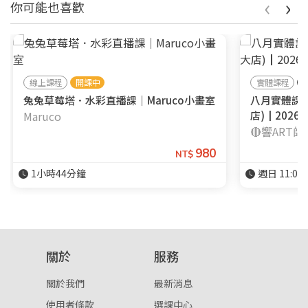
‹
›
你可能也喜歡
線上課程
開課中
實體課程
兔兔草莓塔．水彩直播課｜Maruco小畫室
八月實體課
Maruco
店)┃2026/8
🔴響ART
980
NT$
1小時44分鐘
週日 11:00-
關於
服務
關於我們
最新消息
使用者條款
選課中心