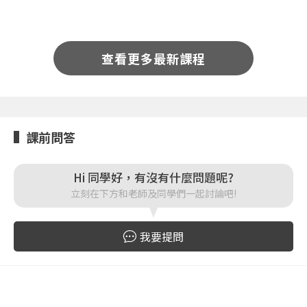
您將收到一封Email，請依照信件中的指示重新登
系統偵測到您的帳號重複登入，
查看更多最新課程
點擊下方「確定」將前一位使用者強制登出。
入。
確定
重設密碼
取消
課前問答
或
或
Hi 同學好，有沒有什麼問題呢?
立刻在下方和老師及同學們一起討論吧!
我要提問
登入