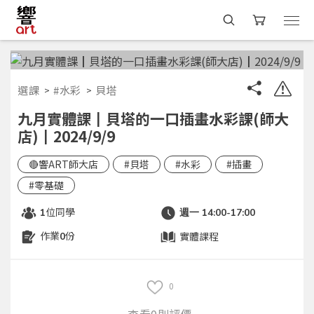
選課
#水彩
貝塔
九月實體課┃貝塔的一口插畫水彩課(師大
店)┃2024/9/9
🔴響ART師大店
#貝塔
#水彩
#插畫
#零基礎
位同學
1
週一 14:00-17:00
作業
份
實體課程
0
0
查看0則評價