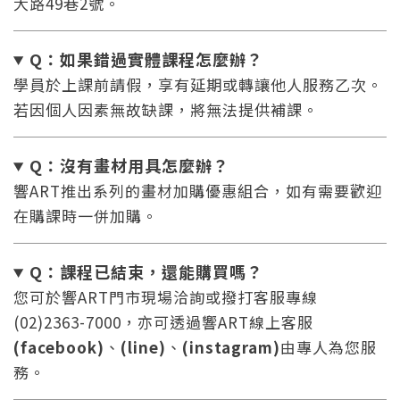
大路49巷2號。
Q：如果錯過實體課程怎麼辦
？
學員於上課前請假，享有延期或轉讓他人服務乙次。
若因個人因素無故缺課，將無法提供補課。
Q：沒有畫材用具怎麼辦
？
響ART推出系列的畫材加購優惠組合，如有需要歡迎
在購課時一併加購。
Q：課程已結束，還能
購買嗎？
您可於響ART門市現場洽詢或撥打客服專線
(02)2363-7000，亦可透過響ART線上客服
(facebook)
、
(line)
、
(instagram)
由專人為您服
務。