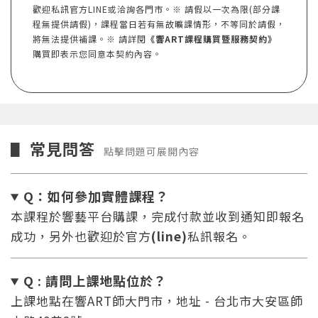
歡迎
私訊官方LINE
或洽詢各門市。※ 請假以一次為限(部分課
程無提供請假)，課程當日若有無故曠課情形，不等同於請假，
將無法提供補課。※ 請詳閱
《響ART課程購買暨服務契約》
購買即表示您同意本契約內容。
常見問答
▋
點擊問題可展開內容
Q：如何參加實體課程？
本課程於響藝平台購課，完成付款並收到通知即報名
成功，另外也歡迎於官方
(line)
私訊報名。
Q : 請問上課地點位於？
上課地點在響ART師大門市，地址 - 台北市大安區師