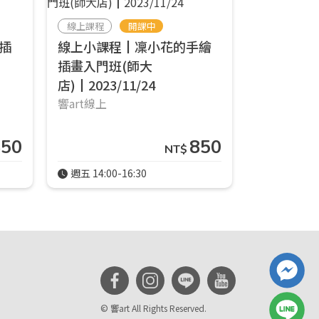
線上課程
開課中
線上課程
插
線上小課程┃凜小花的手繪
線上小課
插畫入門班(師大
畫水彩┃6/
店)┃2023/11/24
響art線上
響art線上
850
850
NT$
週五 14:00-16:30
週一 14:00-
© 響art All Rights Reserved.