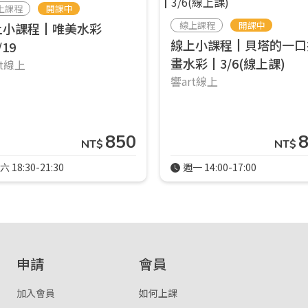
上課程
開課中
登入
線上課程
開課中
上小課程┃唯美水彩
線上小課程┃貝塔的一口
/19
忘記密碼
註冊
畫水彩┃3/6(線上課)
rt線上
響art線上
按下註冊即代表你同意我們的
使用者條款
與
隱私權政策
。
850
NT$
NT$
六 18:30-21:30
週一 14:00-17:00
申請
會員
加入會員
如何上課