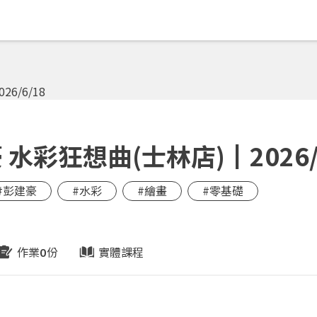
彩狂想曲(士林店)┃2026/6
#彭建豪
#水彩
#繪畫
#零基礎
作業
份
實體課程
0