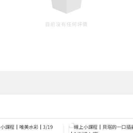
目前沒有任何評價
您將收到一封Email，請依照信件中的指示重新登入。
系統偵測到您的帳號重複登入，
點擊下方「確定」將前一位使用者強制登出。
確定
重設密碼
取消
或
或