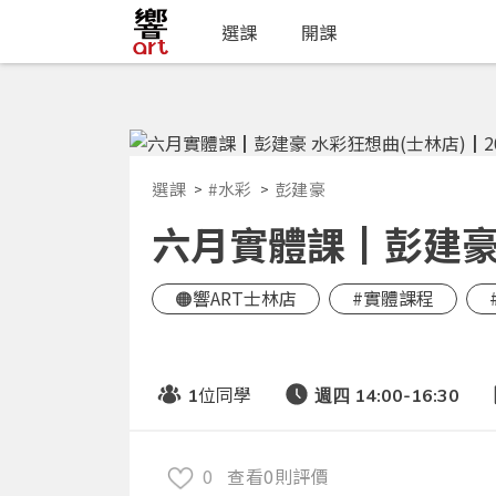
選課
開課
選課
#水彩
彭建豪
六月實體課┃彭建豪 水
🟠響ART士林店
#實體課程
位同學
1
週四 14:00-16:30
0
查看0則評價