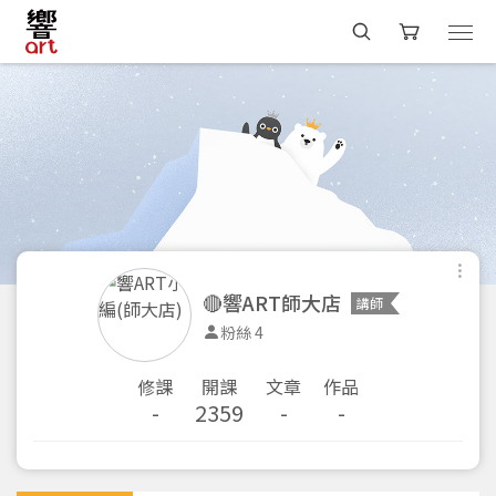
🔴響ART師大店
講師
粉絲 4
修課
開課
文章
作品
-
2359
-
-