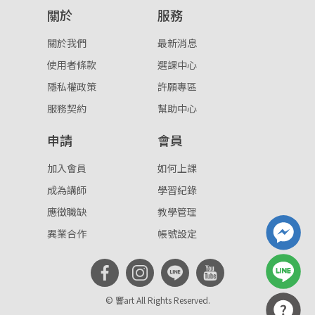
關於
服務
重設密碼
取消
關於我們
最新消息
或
或
使用者條款
選課中心
隱私權政策
許願專區
服務契約
幫助中心
申請
會員
登入
加入會員
如何上課
成為講師
學習紀錄
忘記密碼
註冊
應徵職缺
教學管理
按下註冊即代表你同意我們的
使用者條款
與
隱私權政
異業合作
帳號設定
策
。
© 響art All Rights Reserved.