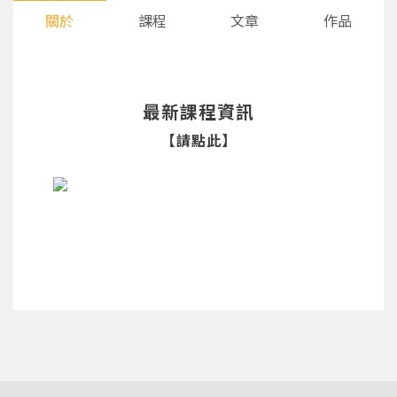
關於
課程
文章
作品
最新課程資訊
【請點此】
您將收到一封Email，請依照信件中的指示重新登
系統偵測到您的帳號重複登入，
點擊下方「確定」將前一位使用者強制登出。
入。
確定