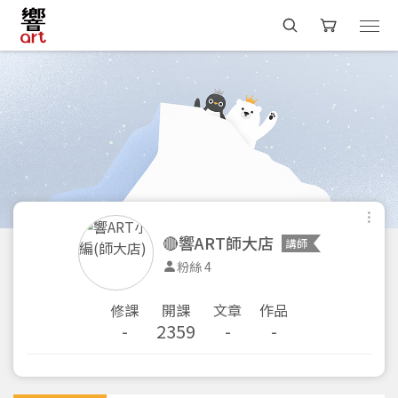
🔴響ART師大店
講師
粉絲 4
修課
開課
文章
作品
-
2359
-
-