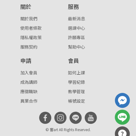
關於
服務
重設密碼
取消
關於我們
最新消息
或
或
使用者條款
選課中心
隱私權政策
許願專區
服務契約
幫助中心
申請
會員
登入
加入會員
如何上課
成為講師
學習紀錄
忘記密碼
註冊
應徵職缺
教學管理
按下註冊即代表你同意我們的
使用者條款
與
隱私權政
異業合作
帳號設定
策
。
© 響art All Rights Reserved.