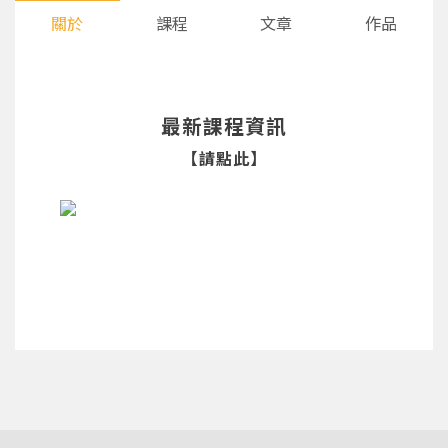
關於
課程
文章
作品
最新課程資訊
【請點此】
您將收到一封Email，請依照信件中的指示重新登
系統偵測到您的帳號重複登入，
點擊下方「確定」將前一位使用者強制登出。
入。
確定