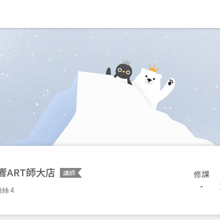
響ART師大店
修課
講師
-
絲 4