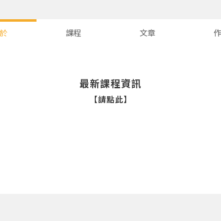
於
課程
文章
最新課程資訊
【請點此】
您將收到一封Email，請依照信件中的指示重新登入。
系統偵測到您的帳號重複登入，
點擊下方「確定」將前一位使用者強制登出。
確定
重設密碼
取消
或
或