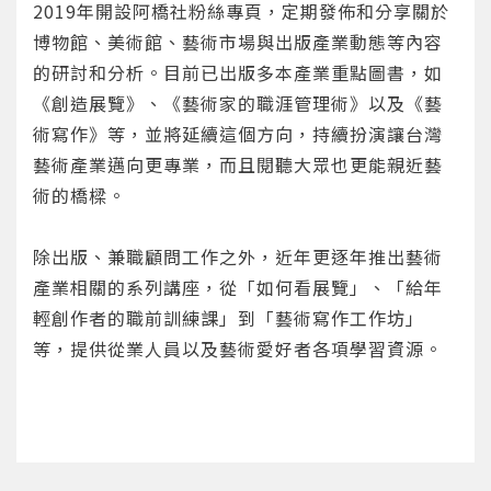
2019年開設阿橋社粉絲專頁，定期發佈和分享關於
博物館、美術館、藝術市場與出版產業動態等內容
的研討和分析。目前已出版多本產業重點圖書，如
《創造展覽》、《藝術家的職涯管理術》以及《藝
術寫作》等，並將延續這個方向，持續扮演讓台灣
藝術產業邁向更專業，而且閱聽大眾也更能親近藝
您將收到一封Email，請依照信件中的指示重新登
系統偵測到您的帳號重複登入，
術的橋樑。
點擊下方「確定」將前一位使用者強制登出。
入。
確定
除出版、兼職顧問工作之外，近年更逐年推出藝術
產業相關的系列講座，從「如何看展覽」、「給年
重設密碼
取消
輕創作者的職前訓練課」到「藝術寫作工作坊」
等，提供從業人員以及藝術愛好者各項學習資源。
或
或