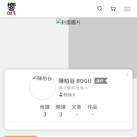
陳柏谷 BOGU
講師
獨立藝術出版人
粉絲 0
修課
開課
文章
作品
3
3
-
-