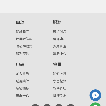
登入
忘記密碼
關於
服務
註冊
關於我們
最新消息
按下註冊即代表你同意我們的
使用者條款
與
隱私權政
策
。
使用者條款
選課中心
隱私權政策
許願專區
服務契約
幫助中心
申請
會員
加入會員
如何上課
成為講師
學習紀錄
應徵職缺
教學管理
異業合作
帳號設定