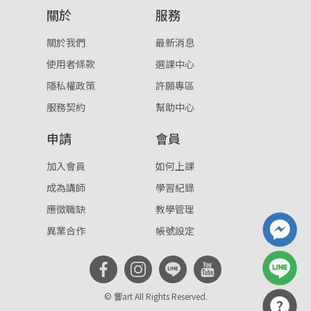
關於
服務
重設密碼
取消
關於我們
最新消息
或
或
使用者條款
選課中心
隱私權政策
許願專區
服務契約
幫助中心
申請
會員
登入
加入會員
如何上課
成為講師
學習紀錄
忘記密碼
註冊
應徵職缺
教學管理
按下註冊即代表你同意我們的
使用者條款
與
隱私權政
異業合作
帳號設定
策
。
© 響art All Rights Reserved.