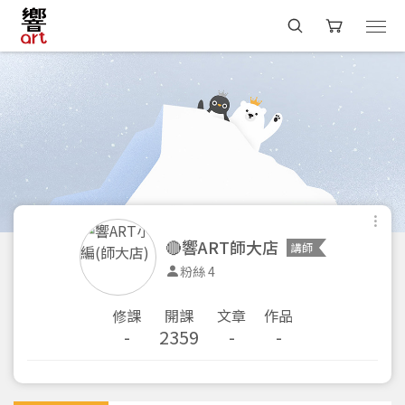
🔴響ART師大店
講師
粉絲 4
修課
開課
文章
作品
-
2359
-
-