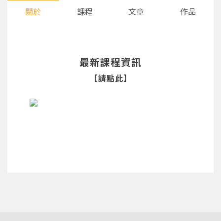
關於
課程
文章
作品
最新課程資訊
【請點此】
您將收到一封Email，請依照信件中的指示重新登
系統偵測到您的帳號重複登入，
點擊下方「確定」將前一位使用者強制登出。
入。
確定