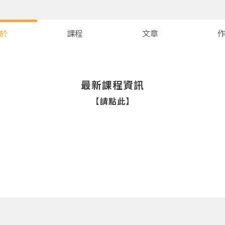
於
課程
文章
最新課程資訊
【請點此】
您將收到一封Email，請依照信件中的指示重新登入。
系統偵測到您的帳號重複登入，
點擊下方「確定」將前一位使用者強制登出。
確定
重設密碼
取消
或
或