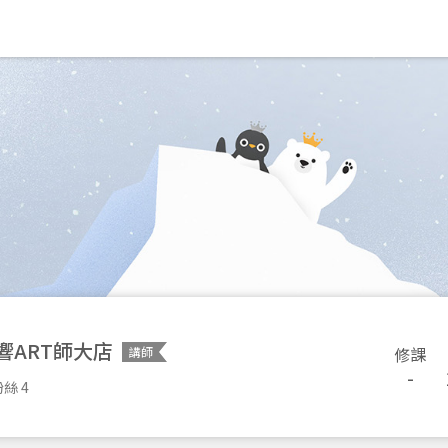
響ART師大店
修課
講師
-
絲 4