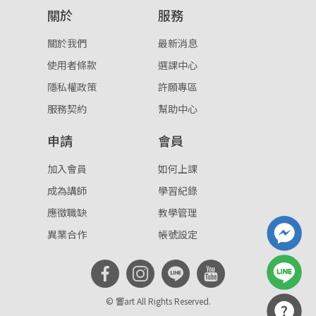
關於
服務
重設密碼
取消
關於我們
最新消息
或
或
使用者條款
選課中心
隱私權政策
許願專區
服務契約
幫助中心
申請
會員
登入
加入會員
如何上課
成為講師
學習紀錄
忘記密碼
註冊
應徵職缺
教學管理
按下註冊即代表你同意我們的
使用者條款
與
隱私權政
異業合作
帳號設定
策
。
© 響art All Rights Reserved.