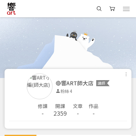
🔴響ART師大店
講師
粉絲 4
修課
開課
文章
作品
-
2359
-
-