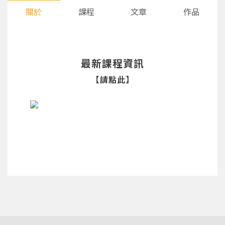
關於
課程
文章
作品
最新課程資訊
【請點此】
您將收到一封Email，請依照信件中的指示重新登
系統偵測到您的帳號重複登入，
點擊下方「確定」將前一位使用者強制登出。
入。
確定