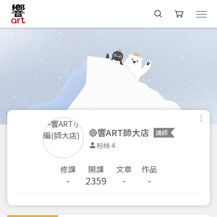
🔴響ART師大店
講師
粉絲 4
修課
開課
文章
作品
-
2359
-
-