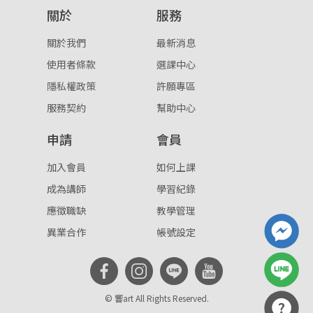
關於
服務
重設密碼
取消
關於我們
最新消息
或
或
使用者條款
選課中心
隱私權政策
許願專區
服務契約
幫助中心
申請
會員
登入
加入會員
如何上課
成為講師
學習紀錄
忘記密碼
註冊
應徵職缺
教學管理
按下註冊即代表你同意我們的
使用者條款
與
隱私權政
異業合作
帳號設定
策
。
© 響art All Rights Reserved.