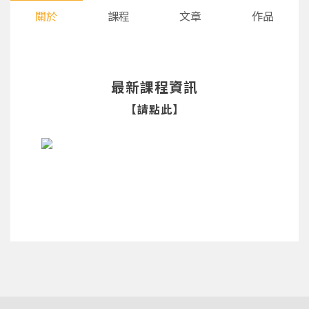
關於
課程
文章
作品
最新課程資訊
【請點此】
您將收到一封Email，請依照信件中的指示重新登
系統偵測到您的帳號重複登入，
點擊下方「確定」將前一位使用者強制登出。
入。
確定