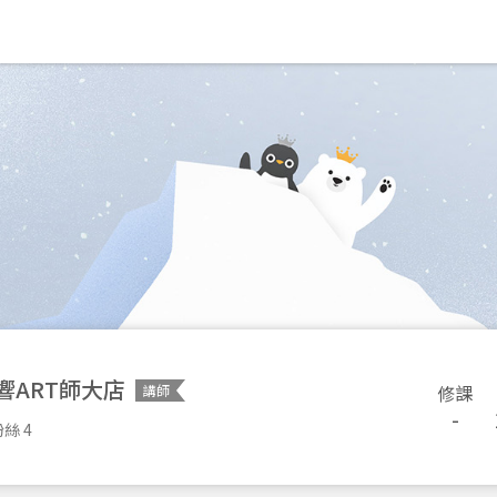
響ART師大店
修課
講師
-
絲 4