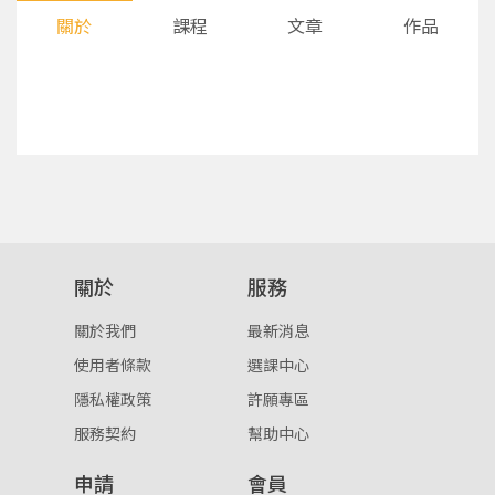
關於
課程
文章
作品
您將收到一封Email，請依照信件中的指示重新登
系統偵測到您的帳號重複登入，
關於
服務
點擊下方「確定」將前一位使用者強制登出。
入。
關於我們
最新消息
確定
使用者條款
選課中心
隱私權政策
許願專區
重設密碼
取消
服務契約
幫助中心
或
或
申請
會員