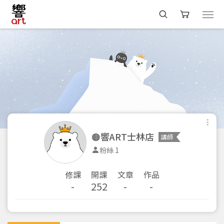
🟠響ART士林店
講師
粉絲 1
修課
開課
文章
作品
-
252
-
-