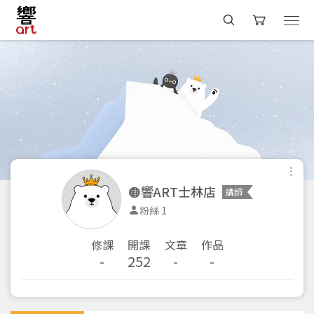
🟠響ART士林店
講師
粉絲 1
修課
開課
文章
作品
-
252
-
-