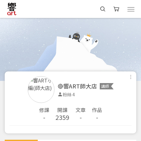
🔴響ART師大店
講師
粉絲 4
修課
開課
文章
作品
-
2359
-
-