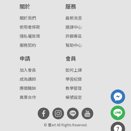
關於
服務
重設密碼
取消
關於我們
最新消息
或
或
使用者條款
選課中心
隱私權政策
許願專區
服務契約
幫助中心
申請
會員
登入
加入會員
如何上課
成為講師
學習紀錄
忘記密碼
註冊
應徵職缺
教學管理
按下註冊即代表你同意我們的
使用者條款
與
隱私權政
異業合作
帳號設定
策
。
© 響art All Rights Reserved.