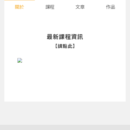
關於
課程
文章
作品
最新課程資訊
【請點此】
您將收到一封Email，請依照信件中的指示重新登
系統偵測到您的帳號重複登入，
點擊下方「確定」將前一位使用者強制登出。
入。
確定