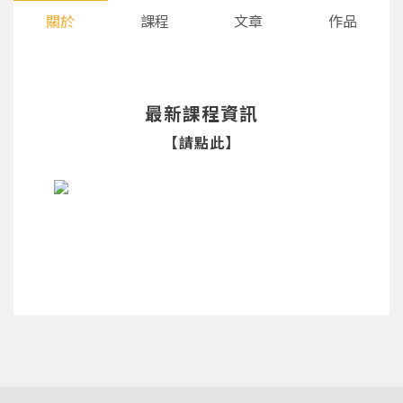
關於
課程
文章
作品
最新課程資訊
【請點此】
您將收到一封Email，請依照信件中的指示重新登
系統偵測到您的帳號重複登入，
點擊下方「確定」將前一位使用者強制登出。
入。
確定