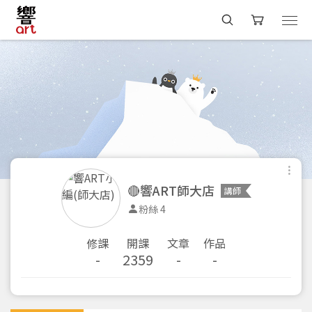
🔴響ART師大店
講師
粉絲 4
修課
開課
文章
作品
-
2359
-
-