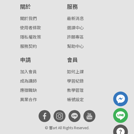
關於
服務
重設密碼
取消
關於我們
最新消息
或
或
使用者條款
選課中心
隱私權政策
許願專區
服務契約
幫助中心
申請
會員
登入
加入會員
如何上課
成為講師
學習紀錄
忘記密碼
註冊
應徵職缺
教學管理
按下註冊即代表你同意我們的
使用者條款
與
隱私權政
異業合作
帳號設定
策
。
© 響art All Rights Reserved.