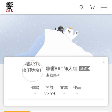
🔴響ART師大店
講師
粉絲 4
修課
開課
文章
作品
-
2359
-
-