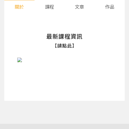
關於
課程
文章
作品
最新課程資訊
【請點此】
您將收到一封Email，請依照信件中的指示重新登
系統偵測到您的帳號重複登入，
點擊下方「確定」將前一位使用者強制登出。
入。
確定