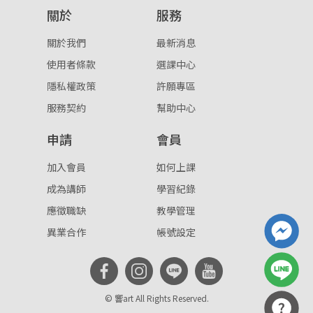
關於
服務
重設密碼
取消
關於我們
最新消息
或
或
使用者條款
選課中心
隱私權政策
許願專區
服務契約
幫助中心
申請
會員
登入
加入會員
如何上課
成為講師
學習紀錄
忘記密碼
註冊
應徵職缺
教學管理
按下註冊即代表你同意我們的
使用者條款
與
隱私權政
異業合作
帳號設定
策
。
© 響art All Rights Reserved.