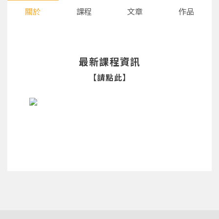
關於
課程
文章
作品
最新課程資訊
【請點此】
您將收到一封Email，請依照信件中的指示重新登
系統偵測到您的帳號重複登入，
點擊下方「確定」將前一位使用者強制登出。
入。
確定