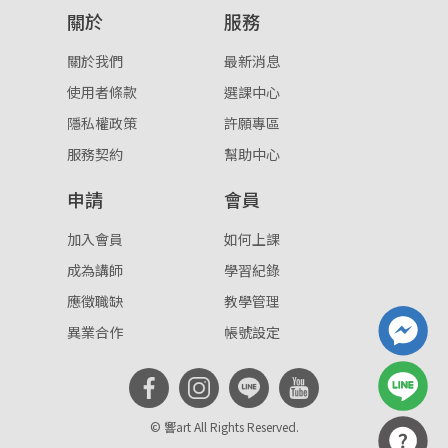
關於
服務
重設密碼
取消
關於我們
最新消息
或
或
使用者條款
選課中心
隱私權政策
許願專區
服務契約
幫助中心
申請
會員
登入
加入會員
如何上課
成為講師
學習紀錄
忘記密碼
註冊
應徵職缺
教學管理
按下註冊即代表你同意我們的
使用者條款
與
隱私權政
異業合作
帳號設定
策
。
© 響art All Rights Reserved.