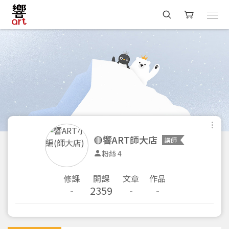
🔴響ART師大店
講師
粉絲 4
修課
開課
文章
作品
-
2359
-
-