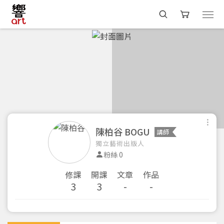
陳柏谷 BOGU
講師
獨立藝術出版人
粉絲 0
修課
開課
文章
作品
3
3
-
-