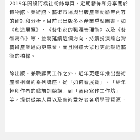
2019年開設阿橋社粉絲專頁，定期發佈和分享關於
博物館、美術館、藝術市場與出版產業動態等內容
的研討和分析。目前已出版多本產業重點圖書，如
《創造展覽》、《藝術家的職涯管理術》以及《藝
術寫作》等，並將延續這個方向，持續扮演讓台灣
藝術產業邁向更專業，而且閱聽大眾也更能親近藝
您將收到一封Email，請依照信件中的指示重新登
系統偵測到您的帳號重複登入，
術的橋樑。
點擊下方「確定」將前一位使用者強制登出。
入。
確定
除出版、兼職顧問工作之外，近年更逐年推出藝術
產業相關的系列講座，從「如何看展覽」、「給年
重設密碼
取消
輕創作者的職前訓練課」到「藝術寫作工作坊」
等，提供從業人員以及藝術愛好者各項學習資源。
或
或