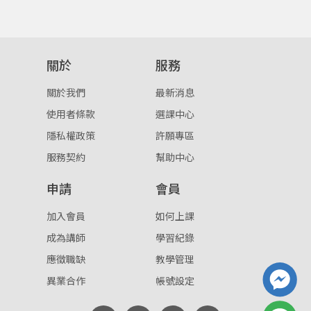
登入
忘記密碼
關於
服務
註冊
關於我們
最新消息
按下註冊即代表你同意我們的
使用者條款
與
隱私權政
策
。
使用者條款
選課中心
隱私權政策
許願專區
服務契約
幫助中心
申請
會員
加入會員
如何上課
成為講師
學習紀錄
應徵職缺
教學管理
異業合作
帳號設定