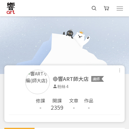
🔴響ART師大店
講師
粉絲 4
修課
開課
文章
作品
-
2359
-
-