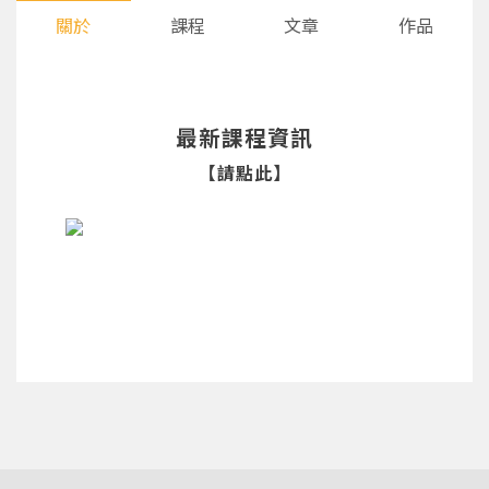
關於
課程
文章
作品
最新課程資訊
【請點此】
您將收到一封Email，請依照信件中的指示重新登
系統偵測到您的帳號重複登入，
點擊下方「確定」將前一位使用者強制登出。
入。
確定