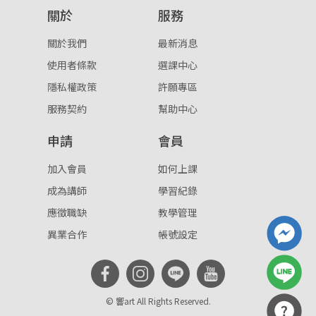
關於
服務
重設密碼
取消
關於我們
最新消息
或
或
使用者條款
選課中心
隱私權政策
許願專區
服務契約
幫助中心
申請
會員
登入
加入會員
如何上課
成為講師
學習紀錄
忘記密碼
註冊
應徵職缺
教學管理
按下註冊即代表你同意我們的
使用者條款
與
隱私權政
異業合作
帳號設定
策
。
© 響art All Rights Reserved.