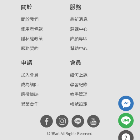
關於
服務
重設密碼
取消
關於我們
最新消息
或
或
使用者條款
選課中心
隱私權政策
許願專區
服務契約
幫助中心
申請
會員
登入
加入會員
如何上課
成為講師
學習紀錄
忘記密碼
註冊
應徵職缺
教學管理
按下註冊即代表你同意我們的
使用者條款
與
隱私權政
異業合作
帳號設定
策
。
© 響art All Rights Reserved.