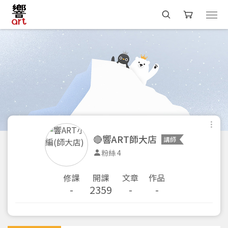
🔴響ART師大店
講師
粉絲 4
修課
開課
文章
作品
-
2359
-
-