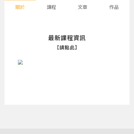
關於
課程
文章
作品
最新課程資訊
【請點此】
您將收到一封Email，請依照信件中的指示重新登
系統偵測到您的帳號重複登入，
點擊下方「確定」將前一位使用者強制登出。
入。
確定