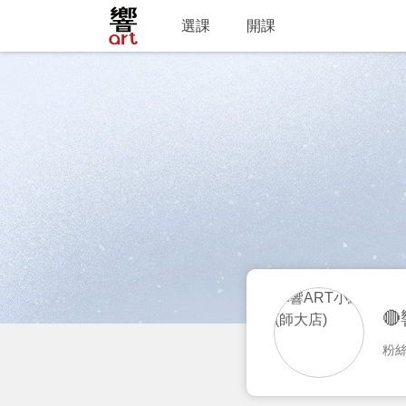
選課
開課

粉絲