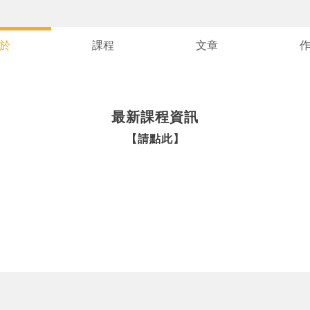
於
課程
文章
最新課程資訊
您將收到一封Email，請依照信件中的指示重新登入。
系統偵測到您的帳號重複登入，
點擊下方「確定」將前一位使用者強制登出。
【請點此】
確定
重設密碼
取消
或
或