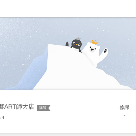
響ART師大店
修課
講師
-
 4