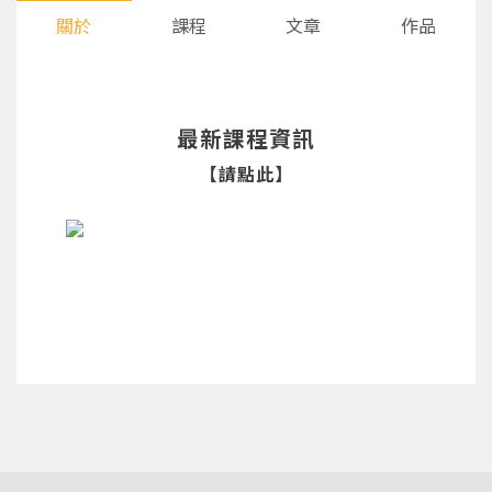
關於
課程
文章
作品
最新課程資訊
【請點此】
您將收到一封Email，請依照信件中的指示重新登
系統偵測到您的帳號重複登入，
點擊下方「確定」將前一位使用者強制登出。
入。
確定