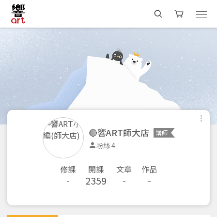
🔴響ART師大店
講師
粉絲 4
修課
開課
文章
作品
-
2359
-
-