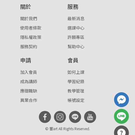
關於
服務
重設密碼
取消
關於我們
最新消息
或
或
使用者條款
選課中心
隱私權政策
許願專區
服務契約
幫助中心
申請
會員
登入
加入會員
如何上課
成為講師
學習紀錄
忘記密碼
註冊
應徵職缺
教學管理
按下註冊即代表你同意我們的
使用者條款
與
隱私權政
異業合作
帳號設定
策
。
© 響art All Rights Reserved.