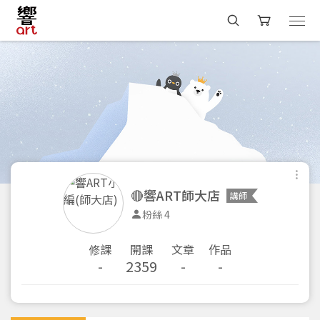
🔴響ART師大店
講師
粉絲 4
修課
開課
文章
作品
-
2359
-
-