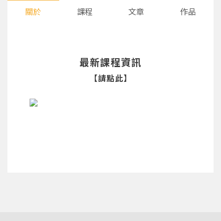
關於
課程
文章
作品
最新課程資訊
【請點此】
您將收到一封Email，請依照信件中的指示重新登
系統偵測到您的帳號重複登入，
點擊下方「確定」將前一位使用者強制登出。
入。
確定