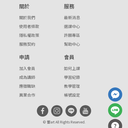
關於
服務
重設密碼
取消
關於我們
最新消息
或
或
使用者條款
選課中心
隱私權政策
許願專區
服務契約
幫助中心
申請
會員
登入
加入會員
如何上課
成為講師
學習紀錄
忘記密碼
註冊
應徵職缺
教學管理
按下註冊即代表你同意我們的
使用者條款
與
隱私權政
異業合作
帳號設定
策
。
© 響art All Rights Reserved.