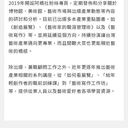
2019年開設阿橋社粉絲專頁，定期發佈和分享關於
博物館、美術館、藝術市場與出版產業動態等內容
的研討和分析。目前已出版多本產業重點圖書，如
《創造展覽》、《藝術家的職涯管理術》以及《藝
術寫作》等，並將延續這個方向，持續扮演讓台灣
藝術產業邁向更專業，而且閱聽大眾也更能親近藝
您將收到一封Email，請依照信件中的指示重新登
系統偵測到您的帳號重複登入，
術的橋樑。
點擊下方「確定」將前一位使用者強制登出。
入。
確定
除出版、兼職顧問工作之外，近年更逐年推出藝術
產業相關的系列講座，從「如何看展覽」、「給年
重設密碼
取消
輕創作者的職前訓練課」到「藝術寫作工作坊」
等，提供從業人員以及藝術愛好者各項學習資源。
或
或