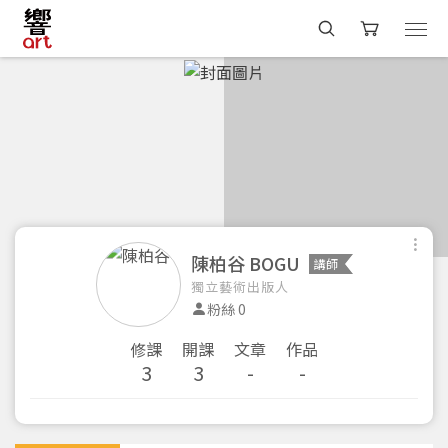
陳柏谷 BOGU
講師
獨立藝術出版人
粉絲 0
修課
開課
文章
作品
3
3
-
-