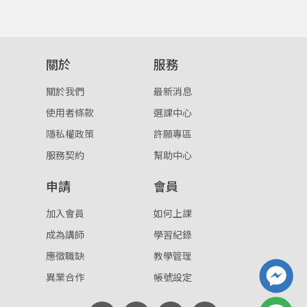
登入
忘記密碼
關於
服務
註冊
關於我們
最新消息
按下註冊即代表你同意我們的
使用者條款
與
隱私權政
策
。
使用者條款
選課中心
隱私權政策
許願專區
服務契約
幫助中心
申請
會員
加入會員
如何上課
成為講師
學習紀錄
應徵職缺
教學管理
異業合作
帳號設定